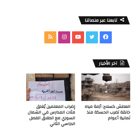
تابعنا عبر منصاتنا
ف
ت
ي
ا
م
ي
و
و
ن
ل
س
ي
ت
س
خ
آخر الأخبار
ب
ت
ي
ت
ص
و
ر
و
ق
ا
ك
ب
ر
ل
العطش كسلاح: أزمة مياه
إضراب المعلمين يُغلق
ا
م
خانقة تضرب الحسكة منذ
مئات المدارس في الشمال
ثمانية أعوام
السوري مع انطلاق الفصل
م
و
الدراسي الثاني
ق