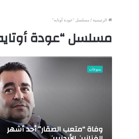
الرئيسية
/
مسلسل “عودة أوتايه”
مسلسل “عودة أوتايه
و
ف
منوعات
ا
ة
“
م
ت
ع
ب
ا
ل
وفاة “متعب الصقار” أحد أشهر
ص
الفنانين الأردنيين
ق