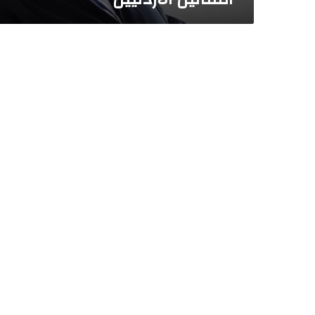
ا
ر
”
أ
ح
د
أ
ش
ه
ر
ا
ل
ف
ن
ا
ن
ي
ن
ا
ل
أ