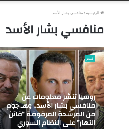
الرئيسية
/
منافسي بشار الأسد
منافسي بشار الأسد
ر
و
فيديو
س
ي
ا
ت
ن
ش
روسيا تنشر معلومات عن
ر
منافسي بشار الأسد.. وهـ.جوم
م
ع
من المرشحة المرفوضة “فاتن
ل
النهار” على النظام السوري
و
م