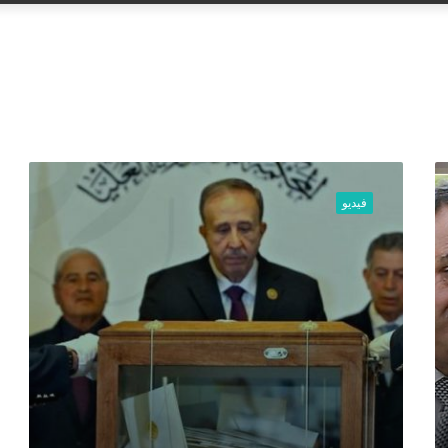
عن
ا
ل
فيديو
ن
ظ
ا
م
ا
ل
س
و
ر
ي
ي
و