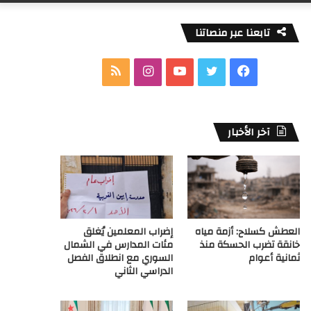
تابعنا عبر منصاتنا
ف
ت
ي
ا
م
ي
و
و
ن
ل
س
ي
ت
س
خ
آخر الأخبار
ب
ت
ي
ت
ص
و
ر
و
ق
ا
ك
ب
ر
ل
العطش كسلاح: أزمة مياه
إضراب المعلمين يُغلق
ا
م
خانقة تضرب الحسكة منذ
مئات المدارس في الشمال
ثمانية أعوام
السوري مع انطلاق الفصل
م
و
الدراسي الثاني
ق