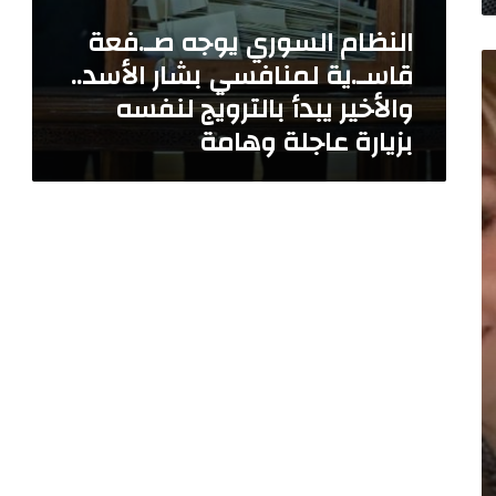
ج
النظام السوري يوجه صـ.فعة
ه
قاسـ.ية لمنافسي بشار الأسد..
ص
ـ
والأخير يبدأ بالترويج لنفسه
.
بزيارة عاجلة وهامة
ف
ع
ة
ق
ا
س
ـ
.
ي
ة
ل
م
ن
ا
ف
س