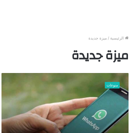
الرئيسية
/
ميزة جديدة
ميزة جديدة
إ
ل
منوعات
ى
ا
ل
ذ
ي
ن
ل
ا