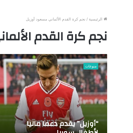
الرئيسية
/
نجم كرة القدم الألماني مسعود أوزيل
نجم كرة القدم الألما
“
أ
منوعات
و
ز
ي
ل
”
ي
ق
د
م
“أوزيل” يقدم دعما ماليا
د
لأطفال سوريا
ع