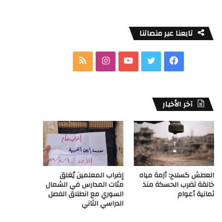
تابعنا عبر منصاتنا
ف
ت
ي
ا
م
ي
و
و
ن
ل
س
ي
ت
س
خ
آخر الأخبار
ب
ت
ي
ت
ص
و
ر
و
ق
ا
ك
ب
ر
ل
العطش كسلاح: أزمة مياه
إضراب المعلمين يُغلق
ا
م
خانقة تضرب الحسكة منذ
مئات المدارس في الشمال
ثمانية أعوام
السوري مع انطلاق الفصل
م
و
الدراسي الثاني
ق