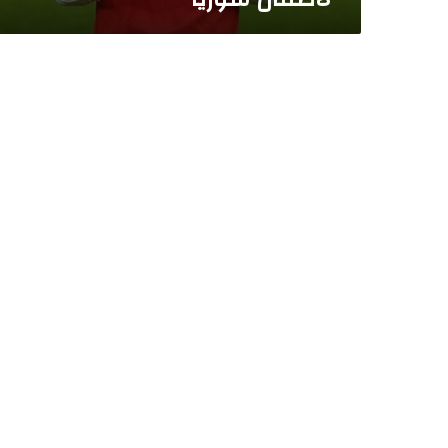
م
ا
م
ا
ل
ي
ا
ل
أ
ط
ف
ا
ل
س
و
ر
ي
ا