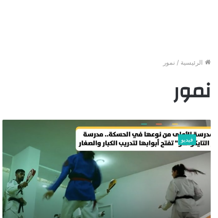
الرئيسية
/
نمور
نمور
“
ن
فيديو
م
و
ر
ا
ل
ت
ا
ي