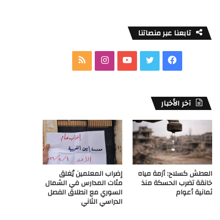
تابعنا عبر منصاتنا
ف
ت
ي
ا
م
ي
و
و
ن
ل
س
ي
ت
س
خ
آخر الأخبار
ب
ت
ي
ت
ص
و
ر
و
ق
ا
ك
ب
ر
ل
العطش كسلاح: أزمة مياه
إضراب المعلمين يُغلق
ا
م
خانقة تضرب الحسكة منذ
مئات المدارس في الشمال
ثمانية أعوام
السوري مع انطلاق الفصل
م
و
الدراسي الثاني
ق