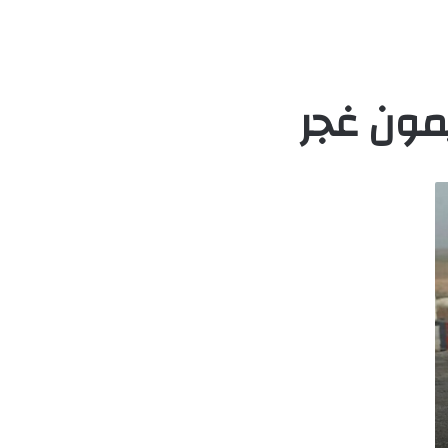
يمون غجر