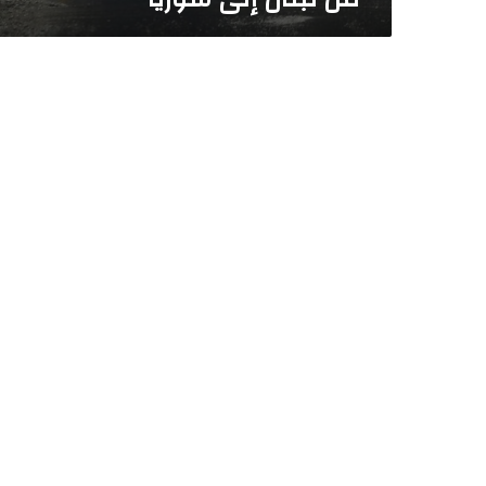
ل
ل
ب
ن
ا
ن
ي
ي
ن
ب
ح
د
ي
ث
ح
و
ل
ع
م
ل
ي