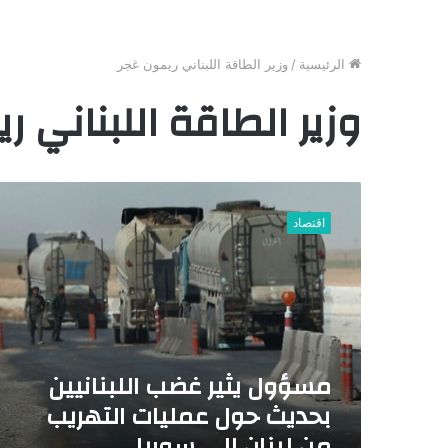
الرئيسية
/
وزير الطاقة اللبناني ريمون غجر
وزير الطاقة اللبناني ر
م
س
اقتصاد
ؤ
و
ل
ي
ث
ي
ر
مسؤول يثير غضب اللبنانيين
غ
ض
بحديث حول عمليات التهريب
ب
من لبنان إلى سوريا
ا