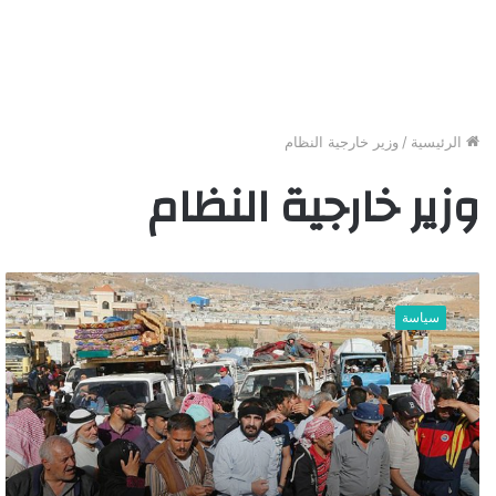
الرئيسية
/
وزير خارجية النظام
وزير خارجية النظام
ا
ل
سياسة
ن
ظ
ا
م
ي
ت
ح
د