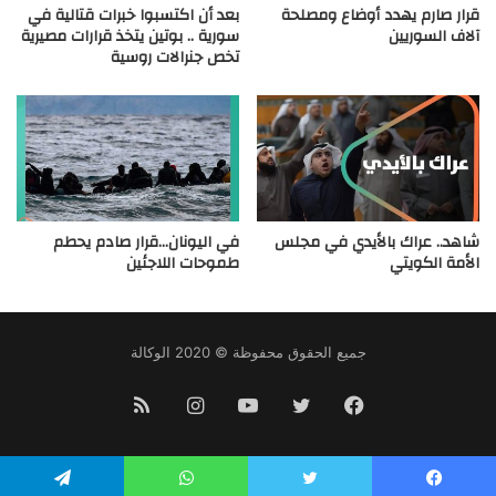
قرار صارم يهدد أوضاع ومصلحة
بعد أن اكتسبوا خبرات قتالية في
آلاف السوريين
سورية .. بوتين يتخذ قرارات مصيرية
تخص جنرالات روسية
شاهد.. عراك بالأيدي في مجلس
في اليونان…قرار صادم يحطم
الأمة الكويتي
طموحات اللاجئين
جميع الحقوق محفوظة © 2020 الوكالة
فيسبوك
تويتر
يوتيوب
انستقرام
ملخص
الموقع