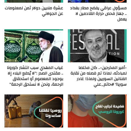
مسؤول عراقي يفضح مطار بغداد
عشرة ملايين دولار ثمن لمعلومات
.. جهاز فحص حرارة القادمين لا
عن الجولاني
يعمل
-أمير المخرجين-.. كان مخلصا
غياب المهدي سبب انتشار كورونا
لمبادئه، لماذا تم فصله من نقابة
.. مقتدى الصدر :”لا يُدفع البلاء إلا
الفنانين السوريين ولماذا غادر
بوجود المعصوم أو استحقاق
سوريا؟ #حاتم_علي
الرحمة، ونحن لا نستحق الرحمة”