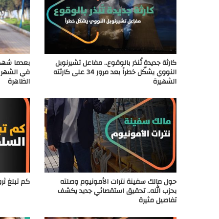
كارثة جديدة تُنذر بالوقوع.. مفاعل تشيرنوبل
النووي يشكّل خطراً بعد مرور 34 على كارثته
في الشهر 
الشهيرة
الظاهرة
حول مالك سفينة نترات الأمونيوم وصلته
كم تبلغ ثر
بحزب الله.. تحقيق استقصائي جديد يكشف
تفاصيل مثيرة