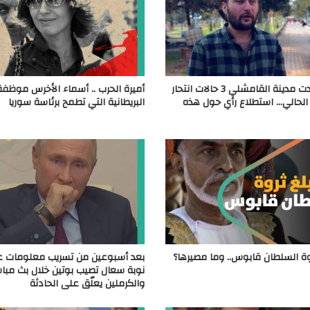
بعدما شهدت مدينة القامشلي 3 حالات انتحار
أميرة الحرب .. أسماء الأخرس موظفة
الحالي… استطلاع رأي حول هذه
البريطانية التي تطمح برئاسة سوريا
وة السلطان قابوس.. وما مصيرها؟
بعد أسبوعين من تسريب معلومات ع
نوبة سعال تصيب بوتين خلال بث مباش
والكرملين يعلّق على الحادثة