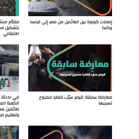
إصابات كورونا بين العائدين من مصر إلى فرنسا
مقدّم منش
وكندا
بتشكيل مج
الانتقالي
معارِضة سابقة: قيصر سرّب قضايا ممنوع
في حادثة ت
تسريبها
الكعبة ال
طائفين هذا
وتعقيم صح