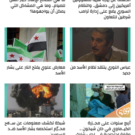
الكشف عن زيارة سرية لمسؤولين
ما هي النصائح لإرشاد كبار السن
أمريكيين إلى دمشق.. والنظام
للصيام.. وما هي المشاكل التي
السوري يضع على إدارة ترامب
يمكن أن يواجهوها؟
شرطين للتعاون
عباس النوري ينتقد نظام الأسد من
معارض علوي يفتح النار على بشار
جديد
الأسد
أربع سنوات على مجـ.زرة
شبكة تكشف معلومات عن سـ.لاح
الكيـ.ماوي في خان شيخون ..
محـ.رّم استخدمه بشار الأسد ضـ.د
وقفة احتجاجية في إدلب شارك
السوريين.