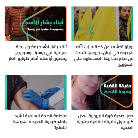
رويترز تكشف عن خطة حـ.زب الله
أبناء بشار الأسد يمضون رحلة
الجديدة في لبنان.. وروسيا تتحدث
سياحية في روسيا.. وسوريون
عن نجاح تجـ.اربها العسـ.كرية على
يمضون أيامهم أمام طوابير الغاز
السوريين
حول ضحية قرية الفيروزية.. جدل
منظمة الصحة العالمية تشيد
كبير حول حقيقة القضية وهوية
بلقاح كورونا الجديد ما هو هذا
الضحية
اللقاح؟