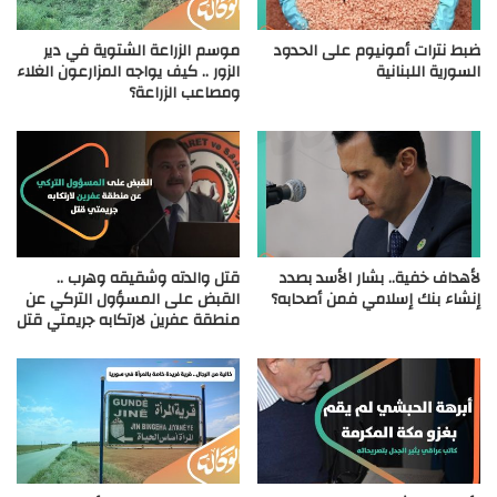
ضبط نترات أمونيوم على الحدود
موسم الزراعة الشتوية في دير
السورية اللبنانية
الزور .. كيف يواجه المزارعون الغلاء
ومصاعب الزراعة؟
لأهداف خفية.. بشار الأسد بصدد
قتل والدته وشقيقه وهرب ..
إنشاء بنك إسلامي فمن أصحابه؟
القبض على المسؤول التركي عن
منطقة عفرين لارتكابه جريمتي قتل