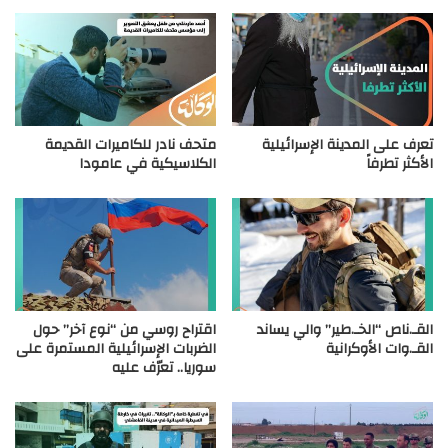
تعرف على المدينة الإسرائيلية
متحف نادر للكاميرات القديمة
الأكثر تطرفاً
الكلاسيكية في عامودا
القـ.ناص “الخـ.طير” والي يساند
اقتراح روسي من “نوع آخر” حول
القـ.وات الأوكرانية
الضربات الإسرائيلية المستمرة على
سوريا.. تعرّف عليه