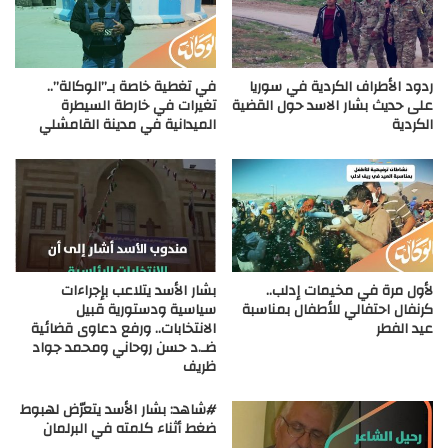
ردود الأطراف الكردية في سوريا
في تغطية خاصة بـ”الوكالة”..
على حديث بشار الاسد حول القضية
تغيرات في خارطة السيطرة
الكردية
الميدانية في مدينة القامشلي
لأول مرة في مخيمات إدلب..
بشار الأسد يتلاعب بإجراءات
كرنفال احتفالي للأطفال بمناسبة
سياسية ودستورية قبيل
عيد الفطر
الانتخابات.. ورفع دعاوى قضائية
ضـ.د حسن روحاني ومحمد جواد
ظريف
#شاهد: بشار الأسد يتعرّض لهبوط
ضغط أثناء كلمته في البرلمان