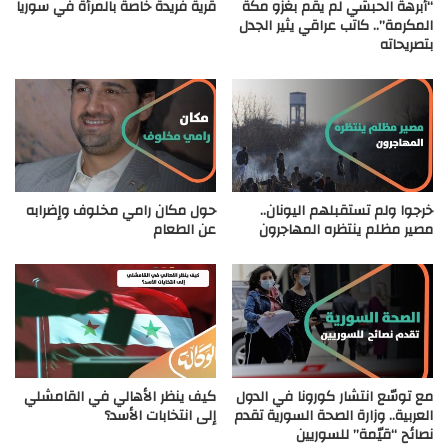
“أبرهة الحبشي لم يقم بغزو مكة
قرية فريدة خاصة بالمرأة في سوريا
المكرمة”.. كاتب عراقي يثير الجدل
بتصريحاته
خرجوا ولم تستقبلهم اليونان..
حول مكان رامي مخلوف وإضرابه
مصير مظلم ينتظره المهاجرون
عن الطعام
مع توسّع انتشار كورونا في الدول
كيف ينظر الأهالي في القامشلي
العربية.. وزارة الصحة السورية تقدم
إلى انتخابات الأسد؟
نصائح “قيّمة” للسوريين