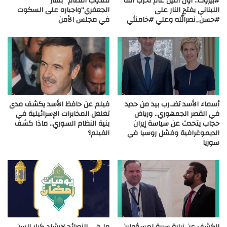
#بيروت.. أول أمين عام لحزب الله
مندوب النظام “بشار
اللبناني يفتح النار على
الجعفري”واجباره على السكوت
#حسن_نصرالله وعلي #خامنئي
في مجلس الأمن
أسماء الأسد تضـ.رب بيد من حديد
فيلم عن حافظ الأسد يكشف مدى
في القصر الجمهوري.. ورياض
تغلغل المخابرات الإسرائيلية في
حجاب يتحدث عن سياسة إيران
بنية النظام السوري.. ماذا كشف
الديموغرافية وفشل روسيا في
الفيلم؟
سوريا