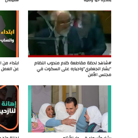
بفكره حياً وميتاً
سليمان
#شاهد لحظة مقاطعة كلام مندوب النظام
ابتداء من 
“بشار الجعفري”واجباره على السكوت في
عن العمل ف
مجلس الأمن