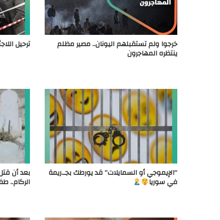
خرجوا ولم تستقبلهم اليونان.. مصير مظلم
ترحيل اللاج
ينتظره المهاجرون
“الإيموجي أو السمايلات” قد يورطك بجـ.ريمة
بعد أن قتل
في سوريا
الركام.. ط