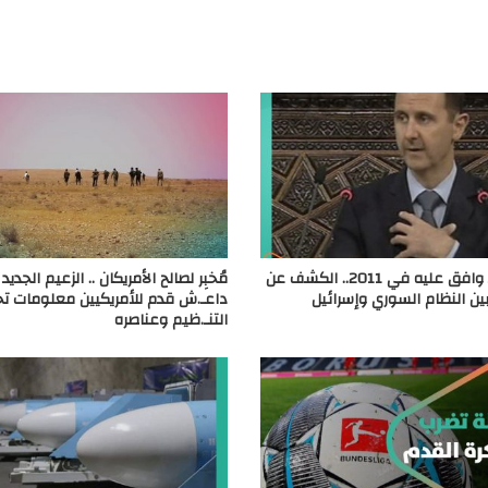
بشار الأسد وافق عليه في 2011.. الكشف عن
مُخبِر لصالح الأمريكان .. الزعيم الجديد
ن النظام السوري وإسرائيل
داعـ.ش قدم للأمريكيين معلومات 
التنـ.ظيم وعناصره