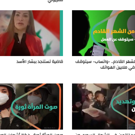
تلفزيوني
الشهر القادم.. -واتساب- سيتوقف
قاضية تستنجد ببشار الأسد
ي ملايين الهواتف