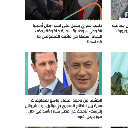
 جماعية
طبيب سوري يحصل على لقب -بطل أرمينيا
يويورك
القومي-.. وطالبة سورية متفوقة يحذف
النظام اسمها من قائمة المتفوقين ما
قصتهما؟
الكشف عن وجود اعتقاد واسع لمفاوضات
سرية بين النظام السوري وإسرائيل.. و-ناشيونال
إنترست- تتحدث عن مصير بشار الأسد في حال
فوز بايدن .mp4