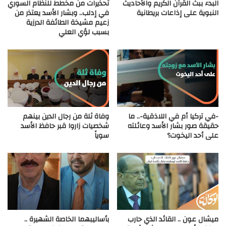
البدء ببث القرآن الكريم والأحاديث
تحذيرات من مخطط للنظام السوري
النبوية على إذاعات بريطانية
في إدلب.. وبشار الأسد يعتذر من
زعيم مشيخة الطائفة الدرزية
بسبب لؤي العلي
-في تركيا أم في اللاذقية-.. ما
وفاة ثلة من رجال الدين بينهم
حقيقة صور بشار الأسد وعائلته
شخصيات زاروا قبر حافظ الأسد
على أحد اليخوت؟
سوياً
ميشال عون .. القائد الذي حارب
بأساليبهما الخاصة الشهيرة ..