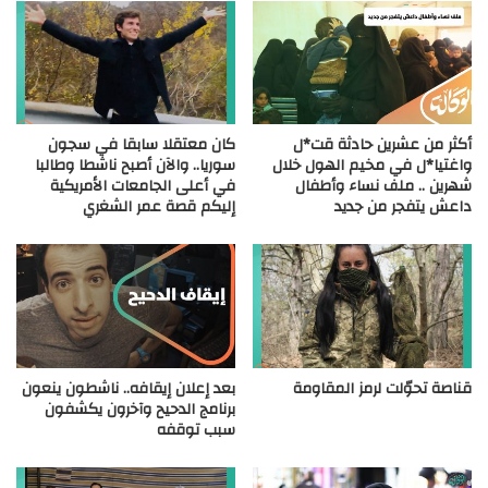
أكثر من عشرين حادثة قت*ل
كان معتقلا سابقا في سجون
واغتيا*ل في مخيم الهول خلال
سوريا.. والآن أصبح ناشطا وطالبا
شهرين .. ملف نساء وأطفال
في أعلى الجامعات الأمريكية
داعش يتفجر من جديد
إليكم قصة عمر الشغري
قناصة تحوّلت لرمز المقاومة
بعد إعلان إيقافه.. ناشطون ينعون
برنامج الدحيح وآخرون يكشفون
سبب توقفه