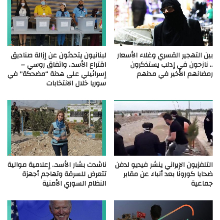
بين التهجير القسري وغلاء الأسعار
لبنانيون يتحدثون عن إزالة صناديق
.. نازحون في إدلب يستذكرون
اقتراع الأسد.. واتفاق روسي –
رمضانهم الأخير في مدنهم
إسرائيلي على هدنة “مضحكة” في
سوريا خلال الانتخابات
التلفزيون الإيراني ينشر فيديو لدفن
ناشدت بشار الأسد.. إعلامية موالية
ضحايا كورونا بعد أنباء عن مقابر
تتعرض للسرقة وتهاجم أجهزة
جماعية
النظام السوري الأمنية