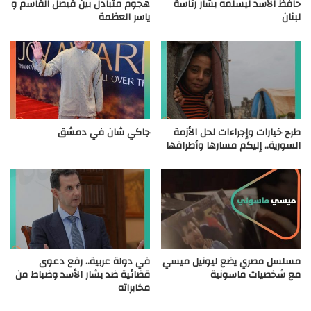
حافظ الأسد ليسلمه بشار رئاسة
هجوم متبادل بين فيصل القاسم و
لبنان
ياسر العظمة
طرح خيارات وإجراءات لحل الأزمة
جاكي شان في دمشق
السورية.. إليكم مسارها وأطرافها
مسلسل مصري يضع ليونيل ميسي
في دولة عربية.. رفع دعوى
مع شخصيات ماسونية
قضائية ضد بشار الأسد وضباط من
مخابراته