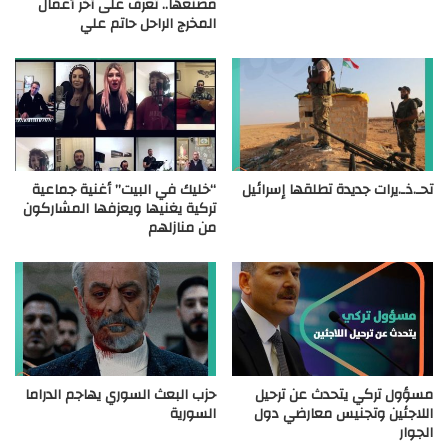
مصنعها.. تعرف على آخر أعمال
المخرج الراحل حاتم علي
تحـ.ذـ.يرات جديدة تطلقها إسرائيل
“خليك في البيت” أغنية جماعية
تركية يغنيها ويعزفها المشاركون
من منازلهم
مسؤول تركي يتحدث عن ترحيل
حزب البعث السوري يهاجم الدراما
اللاجئين وتجنيس معارضي دول
السورية
الجوار