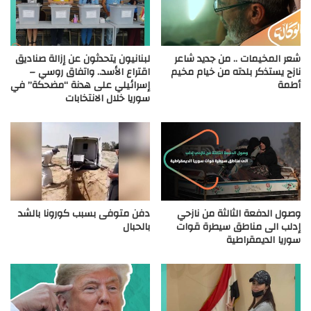
شعر المخيمات .. من جديد شاعر
لبنانيون يتحدثون عن إزالة صناديق
نازح يستذكر بلدته من خيام مخيم
اقتراع الأسد.. واتفاق روسي –
أطمة
إسرائيلي على هدنة “مضحكة” في
سوريا خلال الانتخابات
وصول الدفعة الثالثة من نازحي
دفن متوفى بسبب كورونا بالشد
إدلب الى مناطق سيطرة قوات
بالحبال
سوريا الديمقراطية