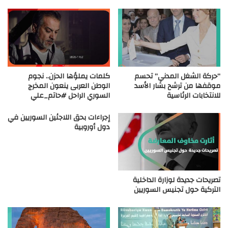
“حركة الشغل المدني” تحسم
كلمات يملؤها الحزن.. نجوم
موقفها من ترشح بشار الأسد
الوطن العربى ينعون المخرج
للانتخابات الرئاسية
السوري الراحل #حاتم_علي
إجراءات بحق اللاجئين السوريين في
دول أوروبية
تصريحات جديدة لوزارة الداخلية
التركية حول تجنيس السوريين