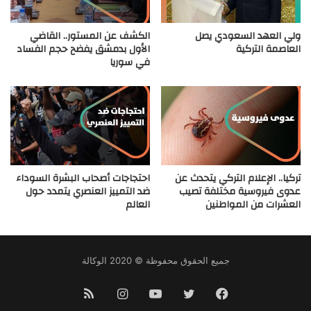
ولي العهد السعودي يصل
الكشف عن المستور.. القاضي
العاصمة التركية
الأول بدمشق يفضح حجم الفساد
في سوريا
تركيا.. الإعلام التركي يتحدث عن
احتجاجات أصحاب البشرة السوداء
عدوى فيروسية مختلفة تصيب
ضد التمييز العنصري يتمدد حول
العشرات من المواطنين
العالم
جميع الحقوق محفوظة © 2020 الوكالة
فيسبوك
تويتر
يوتيوب
انستقرام
ملخص