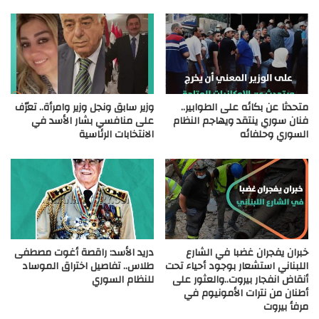
متحدثا عن بكائه على الطوابير..
وزير سابق ونجل وزير وامرأة.. تعرّف
فنان سوري ينتقد ويهاجم النظام
على منافسي بشار الأسد في
السوري وحلفائه
الانتخابات الرئاسية
خبران يفجران غضبا في الشارع
دريد الأسد: راقصة أغوت مصطفى
اللبناني استشعار بوجود أحياء تحت
طلاس.. تفاصيل اختراق الموساد
أنقاض انفجار بيروت..والعثور على
للنظام السوري
أطنان من نترات الأمونيوم في
مرفأ بيروت