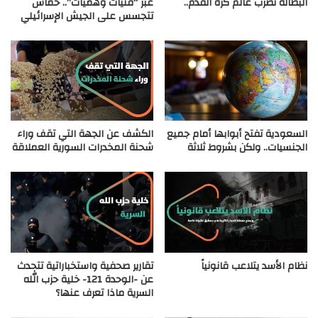
البطالة تضرب عالم كرة القدم..
عبر “فتيات وهميات”.. حماس
تتجسس على الجيش الإسرائيلي
السعودية تفتح أبوابها أمام جميع
الكشف عن الجهة التي تقف وراء
الجنسيات.. ولكن بشروط ثلاثة
شحنة المخدرات السورية العملاقة
نظام الأسد يتلاعب قانونياً
تقارير صحفية واستخباراتية تتحدث
عن -الوحدة 121- خلية حزب الله
السرية ماذا تعرف عنها؟