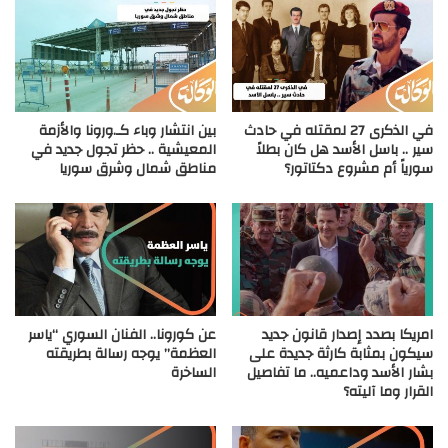
في الذكرى 27 لمقتله في حادث
بين انتشار وباء كـ.ورونا والأزمة
سير .. باسل الأسد هل كان بطلاً
المعيشية .. حظر تجول جديد في
سورياً أم مشروع دكتاتور؟
مناطق شمال وشرق سوريا
امريكا بصدد إصدار قانون جديد
عن كورونا.. الفنان السوري “ياسر
سيكون بمثابة كارثة جديدة على
العظمة” يوجه رسالة بطريقته
بشار الأسد وداعميه.. ما تفاصيل
الساخرة
القرار وما آليته؟