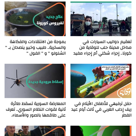
تعقيم دواليب السيارات في
بموجة من الانتقادات والفكاهة
مداخل مدينة حلب للوقاية من
والسخرية.. طبيب وخبير ينصحان بـ ”
كورنا.. إجراء شكلي أم إجراء مفيد
الشلولو ” و ” الفول “
حفل ترفيهي للأطفال الأيتام في
المعارضة السورية تسقط طائرة
ريف إدلب الغربي في ثالث أيام عيد
ثانية لقوات النظام السوري.. تعرف
الفطر
على طاقمها بالصور والأسماء.