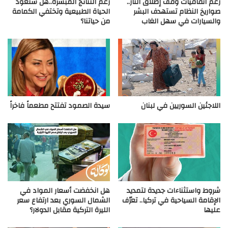
رغم اتفاقيات وقف إطلاق النار..
رغم النتائج المبشرة..هل ستعود
صواريخ النظام تستهدف البشر
الحياة الطبيعية وتختفي الكمامة
والسيارات في سهل الغاب
من حياتنا؟
اللاجئين السوريين في لبنان
سيدة الصمود تفتتح مطعماً فاخراً
شروط واستثناءات جديدة لتمديد
هل انخفضت أسعار المواد في
الإقامة السياحية في تركيا.. تعرّف
الشمال السوري بعد ارتفاع سعر
عليها
الليرة التركية مقابل الدولار؟