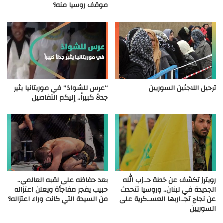
موقف روسيا منه؟
ترحيل اللاجئين السوريين
“عرس للشواذ” في موريتانيا يثير
جدلاً كبيراًَ.. إليكم التفاصيل
رويترز تكشف عن خطة حـ.زب الله
بعد حفاظه على لقبه العالمي..
الجديدة في لبنان.. وروسيا تتحدث
حبيب يفجر مفاجأة ويعلن اعتزاله
عن نجاح تجـ.اربها العسـ.كرية على
من السيدة التي كانت وراء اعتزاله؟
السوريين