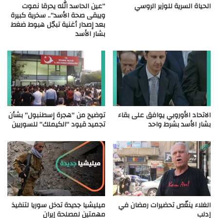
الحياة السرية للوزير الروسي
“عين الحاسد الله يحرقا نموت
ويبقى صحة الأسد”.. سخرية كبيرة
بعد إصدار أغنية تبجّل هبوط ضغط
بشار الأسد
الاتحاد الأوروبي يوافق على بقاء
توضيح من “هجرة إسطنبول” بشأن
بشار الأسد بشرط واحد
تجميد قيود “الكيملك” للسوريين
الغلاء ينغّص تحضيرات رمضان في
ميليشيا جديدة تدخل سوريا لتنفيذ
إدلب
مهمتين لمصلحة إيران