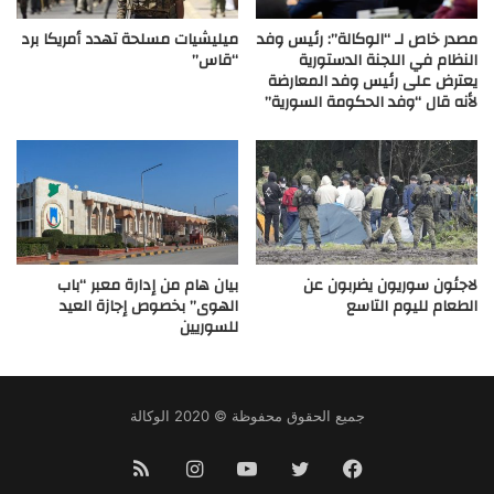
مصدر خاص لـ “الوكالة”: رئيس وفد
ميليشيات مسلحة تهدد أمريكا برد
النظام في اللجنة الدستورية
“قاس”
يعترض على رئيس وفد المعارضة
لأنه قال “وفد الحكومة السورية”
لاجئون سوريون يضربون عن
بيان هام من إدارة معبر “باب
الطعام لليوم التاسع
الهوى” بخصوص إجازة العيد
للسوريين
جميع الحقوق محفوظة © 2020 الوكالة
فيسبوك
تويتر
يوتيوب
انستقرام
ملخص