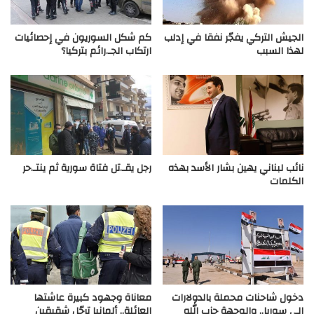
الجيش التركي يفجّر نفقا في إدلب
كم شكل السوريون في إحصائيات
لهذا السبب
ارتكاب الجـ.رائم بتركيا؟
نائب لبناني يهين بشار الأسد بهذه
رجل يقـ.تل فتاة سورية ثم ينتـ.حر
الكلمات
دخول شاحنات محملة بالدولارات
معاناة وجهود كبيرة عاشتها
إلى سوريا.. والوجهة حزب الله
العائلة.. ألمانيا ترحّل شقيقين