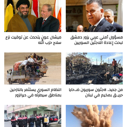
مسؤول أمني عربي يزور دمشق
ميشال عون يتحدث عن توقيت نزع
لبحث إعادة اللاجئين السوريين
سلاح حزب الله
من جديد.. لاجئون سوريون ضـ.حايا
النظام السوري يستثمر بالنازحين
حريـ.ق بمخيم في لبنان
بمناطق سيطرته في ديرالزور