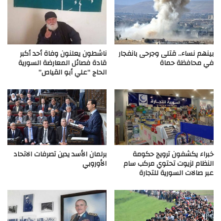
بينهم نساء.. قتلى وجرحى بانفجار
ناشطون يعلنون وفاة أحد أكبر
في محافظة حماة
قادة فصائل المعارضة السورية
الحاج “علي أبو القياص”
خبراء يكشفون ترويج حكومة
برلمان الأسد يدين تصرفات الاتحاد
النظام لزيوت تحتوي مركب سام
الأوروبي
عبر صالات السورية للتجارة