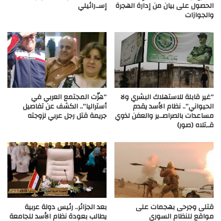
الحصول على بيان من إدارة الهجرة
إسـ.رائيلي
والجوازات
“غير قابلة للاستهلاك البشري ولا
“هزّت المجتمع العربي في
الحيواني”.. نظام الأسد يقدم
أستراليا”.. الكشف عن تفاصيل
مساعدات بالصراصـ.ير والعفن لذوي
جريمة قتل رجل عربي لزوجته
قـ,تلاه (صور)
قتلى وجرحى بهجمات على
بعد الجزائر.. رئيس دولة عربية
مواقع للنظام السوري
يطالب بعودة نظام الأسد للجامعة