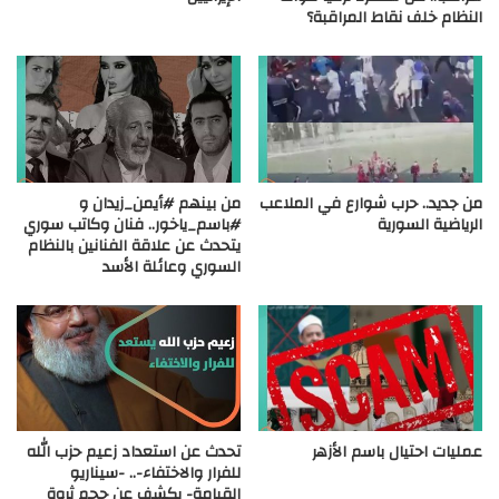
النظام خلف نقاط المراقبة؟
من جديد.. حرب شوارع في الملاعب
من بينهم #أيمن_زيدان و
الرياضية السورية
#باسم_ياخور.. فنان وكاتب سوري
يتحدث عن علاقة الفنانين بالنظام
السوري وعائلة الأسد
عمليات احتيال باسم الأزهر
تحدث عن استعداد زعيم حزب الله
للفرار والاختفاء-.. -سيناريو
القيامة- يكشف عن حجم ثروة