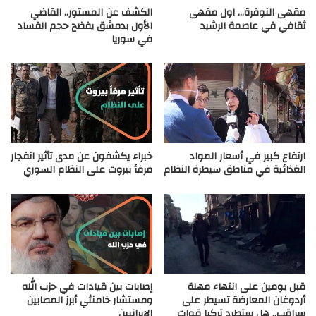
مقهى النوفرة… اول مقهى
الكشف عن المستور.. القاضي
ثقافي في عاصمة الرشيد
الأول بدمشق يفضح حجم الفساد
في سوريا
ارتفاع كبير في أسعار المواد
خبراء يكشفون عن مدى تأثير انفجار
الغذائية في مناطق سيطرة النظام
مرفأ بيروت على النظام السوري
قبل يومين على انتهاء مهلة
إصابات بين قيادات في حزب الله
أردوغان المعارضة تسيطر على
ومستشار خامنئي أبرز المصابين
سراقب.. هل ستطرد تركيا قوات
الإيرانيين