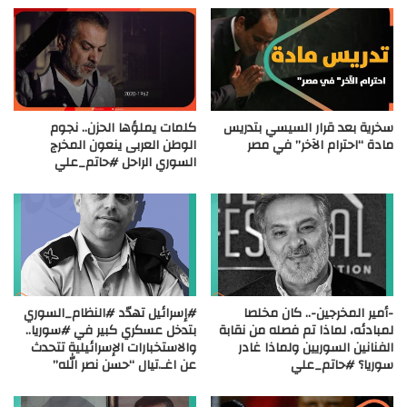
سخرية بعد قرار السيسي بتدريس
كلمات يملؤها الحزن.. نجوم
مادة “احترام الآخر” في مصر
الوطن العربى ينعون المخرج
السوري الراحل #حاتم_علي
-أمير المخرجين-.. كان مخلصا
#إسرائيل تهدّد #النظام_السوري
لمبادئه، لماذا تم فصله من نقابة
بتدخل عسكري كبير في #سوريا..
الفنانين السوريين ولماذا غادر
والاستخبارات الإسرائيلية تتحدث
سوريا؟ #حاتم_علي
عن اغـ.تيال “حسن نصر الله”