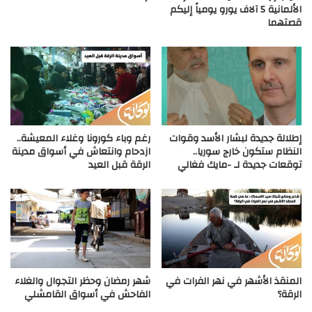
الألمانية 5 آلاف يورو يومياً إليكم
قصتهما
إطلالة جديدة لبشار الأسد وقوات
رغم وباء كورونا وغلاء المعيشة..
النظام ستكون خارج سوريا..
ازدحام وانتعاش في أسواق مدينة
توقعات جديدة لـ -مايك فغالي
الرقة قبل العيد
المنقذ الأشهر في نهر الفرات في
شهر رمضان وحظر التجوال والغلاء
الرقة؟
الفاحش في أسواق القامشلي