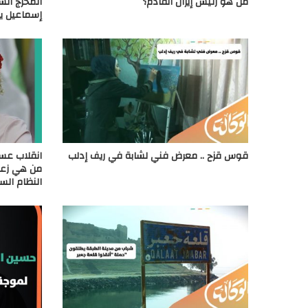
من هو رئيس إيران القادم؟
المخرج الس
إسماعيل ي
قوس قزح .. معرض فني لشابة في ريف إدلب
انقلاب عس
من هي زعيم
النظام ال