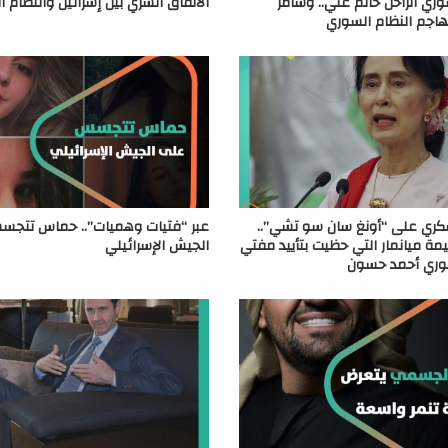
وري الراحل حاتم علي.. وسامر
الاتفاق السري بين إسرائيل والنظام 
هاجم النظام السوري
كري على “أونغ سان سو تشي”..
عبر “فتيات وهميات”.. حماس تتج
ة ميانمار التي حظيت بتأييد مفتي
الجيش الإسرائيلي
سوري أحمد حسون