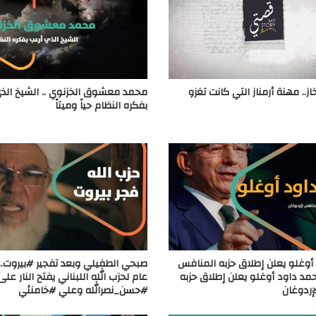
ز.. مهنة أرمناز التي كانت تغزو
محمد معشوق الخزنوي .. الشيخ الذ
بفكره النظام حياً وميتاً
أوغلو يعلن إطلاق حزبه المنافس
صبحي الطفيلي وبعد تفجير #بيروت.. 
حمد داود أوغلو يعلن إطلاق حزبه
عام لحزب الله اللبناني يفتح النار على
إردوغان
#حسن_نصرالله وعلي #خامنئي