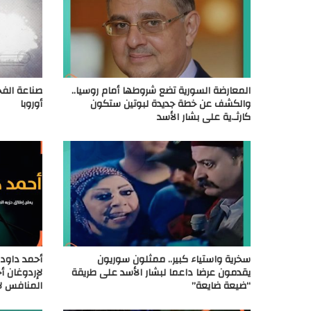
المعارضة السورية تضع شروطها أمام روسيا..
صناعة الفخا
والكشف عن خطة جديدة لبوتين ستكون
أوروبا
كارثـ.ية على بشار الأسد
سخرية واستياء كبير.. ممثلون سوريون
أحمد داود 
يقدمون عرضا داعما لبشار الأسد على طريقة
لإردوغان أ
“ضيعة ضايعة”
المنافس ل