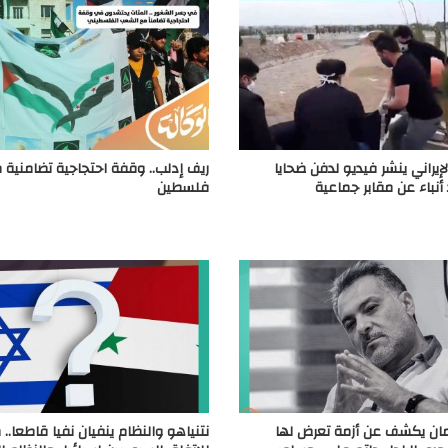
لإيراني ينشر فيديو لدفن ضحايا
ريف إدلب.. وقفة احتجاجية تضامنية 
أنباء عن مقابر جماعية
فلسطين
ان يكشف عن أزمة تعرض لها
نتنياهو والنظام ينفيان نفيا قاطعا..