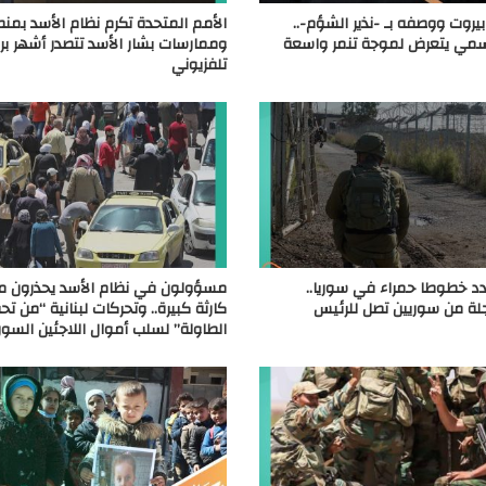
بيروت ووصفه بـ -نذير الشؤم-..
الأمم المتحدة تكرم نظام الأسد بمنص
مي يتعرض لموجة تنمر واسعة
وممارسات بشار الأسد تتصدر أشهر برن
تلفزيوني
دد خطوطا حمراء في سوريا..
مسؤولون في نظام الأسد يحذرون م
لة من سوريين تصل للرئيس
كارثة كبيرة.. وتحركات لبنانية “من تح
الطاولة” لسلب أموال اللاجئين السور