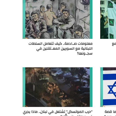
مع
معلومات صـ.ادمة.. كيف تتعامل السلطات
اللبنانية مع السوريين المعـ.تقلين في
سجـ.ونها؟
 ما قصة
“حرب الموتسكل” تشتعل في لبنان.. ماذا يجري