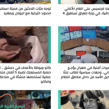
بابا فرنسيس على انغام الأغاني
توجه مئات اللاجئين من مدينة اسطنب
التراثية العراقية، في زيارة للعراق تستغرق 4
الحدود التركية مع اليونان وبلغاريا
ميرات أمنية في طهران يؤجـج
كاتو وبوظة بالأعلاف في دمشق .. ل
راني.. وجهات سياسية تطالب علنًا
حماية المستهلك تضبط 5 أط
يل الأسد من داخل مناطق النظام
علفية تستخدمها منشأة في صناعة 
والكاتو