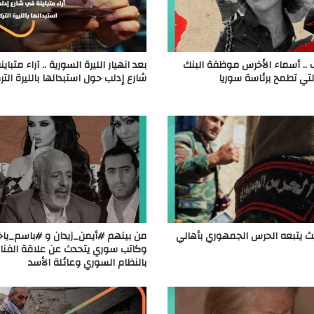
ب .. أسماء الأخرس موظفة البنك
بعد انهيار الليرة السورية .. آراء متباي
التي تطمح برئاسة سوريا
شارع إدلب حول استبدالها بالليرة التر
 يتبعه الحرس الجمهوري بأهالي
من بينهم #أيمن_زيدان و #باسم_ياخو
وكاتب سوري يتحدث عن علاقة الفنان
بالنظام السوري وعائلة الأسد