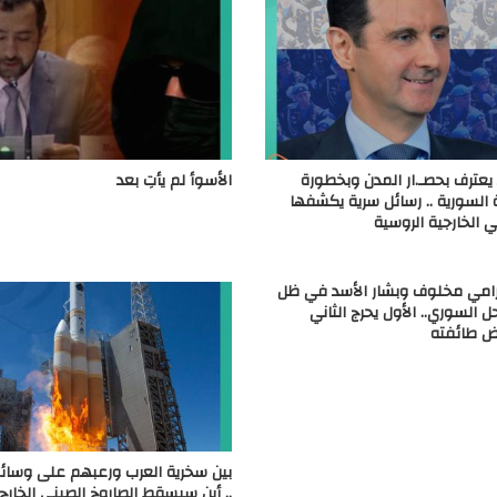
 يعترف بحصـ.ار المدن وبخطورة
الأسوأ لم يأتِ بعد
رة السورية .. رسائل سرية يكشفها
الخارجية الروسية
رامي مخلوف وبشار الأسد في ظل
ل السوري.. الأول يحرج الثاني
ّض طائفته
بين سخرية العرب ورعبهم على وسائل
.. أين سيسقط الصاروخ الصيني الخارج