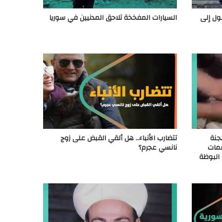
ول إلى
السيارات المفخخة تلاحق المدنيين في سوريا
جنة
تتضارب الأنباء.. هل ألقي القبض على زوج
نان متممات
نانسي عجرم؟
البوظة