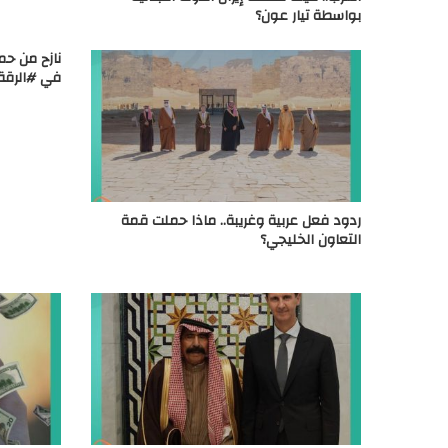
بواسطة تيار عون؟
نازح من حم
في #الرقة
ردود فعل عربية وغريبة.. ماذا حملت قمة
التعاون الخليجي؟