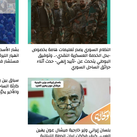
النظام السوري يصدر تعليمات هامة بخصوص
بشار الأسد
-بدل الخدمة العسكرية النقدي-.. وتوفيق
انهيار اللي
البوطي يتحدث عن -تأييد إلهي- حدث أثناء
مستشار في 
حرائق الساحل السوري
سباق بين 
كارثة الساح
والأخير يحر
بلسان إيراني وزير خارجية ميشال عون يهين
العرب.. كيف فككت إيران الدولة اللبنانية