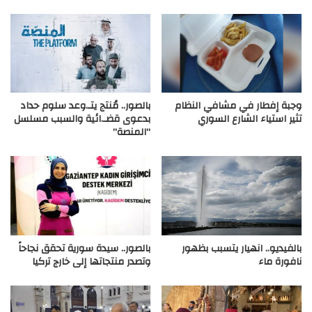
وجبة إفطار في مشافي النظام
بالصور.. مُنتج يتـ.وعد سلوم حداد
تثير استياء الشارع السوري
بدعوى قضـ.ائية والسبب مسلسل
“المنصة”
بالفيديو.. انهيار يتسبب بظهور
بالصور.. سيدة سورية تحقق نجاحاً
نافورة ماء
وتصدر منتجاتها إلى خارج تركيا