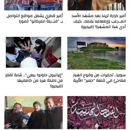
أمير كرارة تريند بعد مشهد الأسد
أمير قطري يشعل مواقع التواصل
المـ.رعب وإطعامه بفمه.. كيف
بـ “قنـ.بلة المركاتو” (صور)
أدى هذا المشهد؟ (فيديو)
سوريا.. تحذيرات من وقوع انهيار
“إيرانيون حاولوا بيعي”.. شابة تقفز
مفاجئ في قلعة “جعبر” الأثرية
من نافذة هربا من خاطفيها
(فيديو)