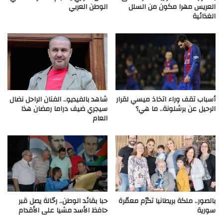
العريس مهرا مكون من السلل
الوطن العربي
الغذائية
أسباب تقف وراء اتخاذ ميسي لقرار
شاهد بالفيديو.. الفنان الراحل نضال
الرحيل عن برشلونة.. ما هي؟
سيجري ضيف دراما رمضان هذا
العام
بالصور.. ملكة بريطانيا تكرّم معمّرة
حبا بقائد الوطن.. رحّالة يصل قبر
سورية
حافظ الأسد مشيا على الأقدام