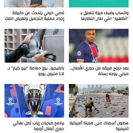
واتساب يضيف ميزة تتعلق بـ
قصي خولي يتحدث عن حقيقة
“الظهور” التي طال انتظارها
إجراء عملية التجميل وتعريض الفك
بعد خروج فريقه من دوري الأبطال..
بالفيديو.. بيع حمامة “نيو كيم” بـ
مبابي يوجه رسالة
1.6 مليون يورو
هطول أسماك على مدينة أمريكية
برنامج مباريات إياب ثمن نهائي
(فيديو)
دوري أبطال أوروبا