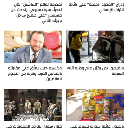
إدراج “القدود الحلبية” على لائحة
تقديمه لعالم “النباشين” كان
التراث الإنساني
تحدياً.. سيف سبيعي يتحدث عن
مسلسل “على صفيح ساخن”
وجزئه الثاني
بالفيديو.. لص يقبّل علم وطنه أثناء
مكسيم خليل يعلّق على مقارنته
السرقة
بالفنانين العرب وقربه من النجوم
العالميين
بالصور.. عائلة سورية تشترط على
فنان سوري يهاجم الحكومات في