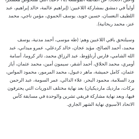
أولياً في دمشق بمشاركة اللاعبين: (إبراهيم عالمة، خالد إبراهيم، عبد
اللطيف النعسان، حسين جويد، يوسف الحموي، مؤمن ناجي، محمد
عنز، محمد ريحانية).
وسيلتحق باقي اللاعبين وهم: (طه موسى، أحمد مدنية، يوسف
محمد، أحمد الصالح، مؤيد عجان، خالد كردغلي، عمرو ميداني، عبد
الله الشامي، فارس أرناؤوط، عبد الرزاق محمد، ثائر كروما، أسامة
أومري، محمد الحلاق، أحمد أشقر، سيمون أمين، محمد عثمان، أياز
عثمان، كامل حميشة، ماهر دعبول، محمد المرمور، محمود المواس،
ورد السلامة، محمود البحر، علاء الدالي، عمر السومة، عبد الرحمن
بركات، مارديك مارديكيان) بعد نهاية مختلف الدوريات التي يحترفون
فيها، وبعد نهاية مشاركة فريقي تشرين والوحدة في مسابقة كأس
الاتحاد الآسيوي نهاية الشهر الجاري.