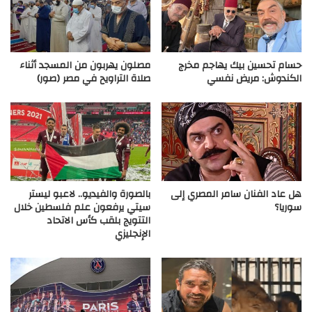
حسام تحسين بيك يهاجم مخرج
مصلون يهربون من المسجد أثناء
الكندوش: مريض نفسي
صلاة التراويح في مصر (صور)
هل عاد الفنان سامر المصري إلى
بالصورة والفيديو.. لاعبو ليستر
سوريا؟
سيتي يرفعون علم فلسطين خلال
التتويج بلقب كأس الاتحاد
الإنجليزي