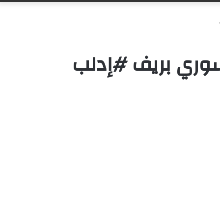
سوري بريف #إدلب