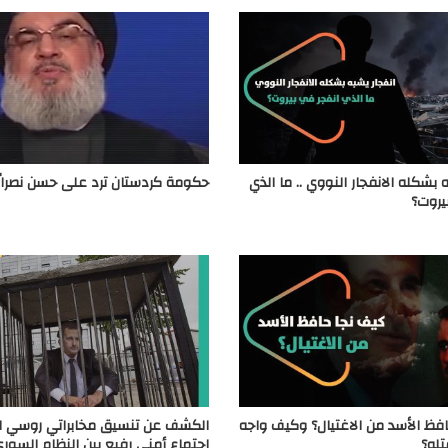
 بشكله الانفجار النووي .. ما الذي
حكومة كردستان ترد على حسن نصرال
يروت؟
فظ الأسد من الاغتيال؟ وكيف واجه
الكشف عن تنسيق مخابراتي روسي ل
له؟
اجتماع أمني رفيع بين النظام السوري