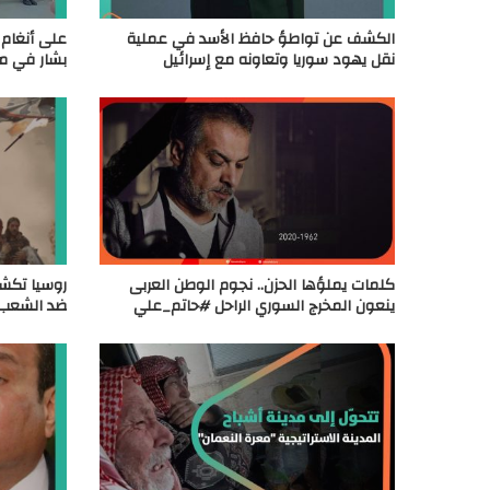
الكشف عن تواطؤ حافظ الأسد في عملية
على أنغام ا
نقل يهود سوريا وتعاونه مع إسرائيل
بشار في 
كلمات يملؤها الحزن.. نجوم الوطن العربى
روسيا تكش
ينعون المخرج السوري الراحل #حاتم_علي
ضد الشعب 