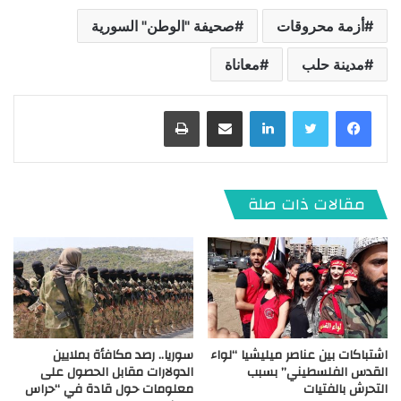
أزمة محروقات
صحيفة "الوطن" السورية
مدينة حلب
معاناة
لينكدإن
مشاركة عبر البريد
طباعة
مقالات ذات صلة
اشتباكات بين عناصر ميليشيا “لواء
سوريا.. رصد مكافأة بملايين
القدس الفلسطيني” بسبب
الدولارات مقابل الحصول على
التحرش بالفتيات
معلومات حول قادة في “حراس