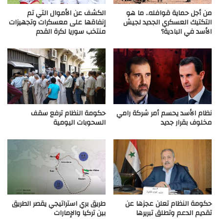
من أجل حماية قوافله.. ما هو
الكشف عن الأموال التي تم
التكتيك العسكري الجديد لجيش
إنفاقها على معسكرات وتجهيزات
الأسد في البادية؟
منتخب سوريا لكرة القدم
نظام الأسد يحسم أمر شركة رامي
حكومة النظام ترفع سقف
مخلوف بقرار جديد
السحوبات اليومية
حكومة النظام تعلن عجزها عن
طريق بري استراتيجي يقصر الطريق
تقديم الدعم وتطلق تبريرها
بين تركيا والإمارات