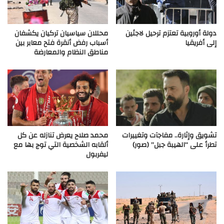
دولة أوروبية تعتزم ترحيل لاجئين
محللان سياسيان تركيان يكشفان
إلى أفريقيا
أسباب رفض أنقرة فتح معابر بين
مناطق النظام والمعارضة
تشويق وإثارة.. مفاجآت وتغييرات
محمد صلاح يعرض تنازله عن كل
تطرأ على “الهيبة جبل” (صور)
ألقابه الشخصية التي توج بها مع
ليفربول