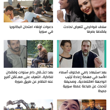
سلاف فواخرجي تتعرض لحادث
دعوات لإلغاء امتحان البكالوريا
يفقدها بصرها
في سوريا
بعد استبعاد رامي مخلوف أسماء
بعد اعتـ.قال دام سنوات وفقدان
الأسد في مهمة إعادة ترتيب
للذاكرة.. التعرف على معـ.تقل أفرج
الواجهة الاقتصادية.. وصحيفة
عنه النظام عن طريق صورة
تتحدث عن طباعة عملة سورية
جديدة