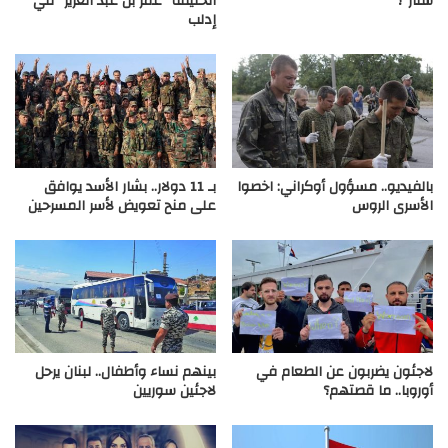
ستار”؟
الخليفة “عمر بن عبد العزيز” في
إدلب
بالفيديو.. مسؤول أوكراني: اخصوا
بـ 11 دولار.. بشار الأسد يوافق
الأسرى الروس
على منح تعويض لأسر المسرحين
لاجئون يضربون عن الطعام في
بينهم نساء وأطفال.. لبنان يرحل
أوروبا.. ما قصتهم؟
لاجئين سوريين