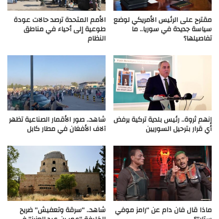
مقترح على الرئيس الأمريكي لوضع
الأمم المتحدة ترصد حالات عودة
سياسة جديدة في سوريا.. ما
طوعية إلى أحياء في مناطق
تفاصيلها؟
النظام
إنهم ثروة.. رئيس بلدية تركية يرفض
شاهد.. صور الأقمار الصناعية تظهر
أي قرار بترحيل السوريين
آلاف الأفغان في مطار كابل
ماذا قال فان دام عن “رامز موفي
شاهد.. “سرقة وتعفيش” ضريح