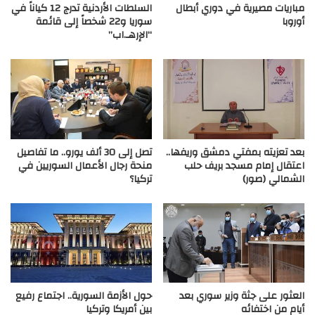
مباريات مصيرية في دوري أبطال
السلطات الأردنية تدرج 12 كياناً في
أوروبا
سوريا و22 شخصاً إلى قائمة
“الإرهـ.اب”
بعد تعزيته بمفتي دمشق وريفها..
تصل إلى 30 ألف يورو.. ما تفاصيل
اعتقال إمام مسجد بريف حلب
منحة رجال الأعمال السوريين في
الشمالي (صور)
تركيا؟
العثور على جثة وزير سوري بعد
حول الأزمة السورية.. اجتماع رفيع
أيام من اختفائه
بين أمريكا وتركيا