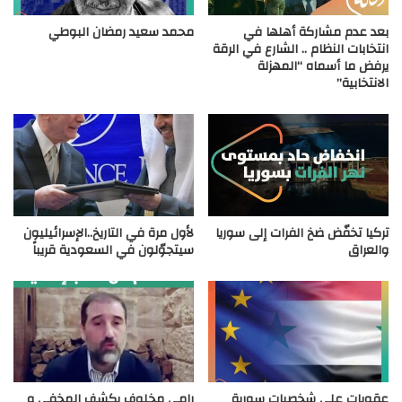
بعد عدم مشاركة أهلها في
محمد سعيد رمضان البوطي
انتخابات النظام .. الشارع في الرقة
يرفض ما أسماه “المهزلة
الانتخابية”
تركيا تخفّض ضخ الفرات إلى سوريا
لأول مرة في التاريخ..الإسرائيليون
والعراق
سيتجوّلون في السعودية قريباً
عقوبات على شخصيات سورية
رامي مخلوف يكشف المخفي و