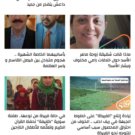
داعش يتفجر من جديد
ماذا قالت شقيقة زوجة ماهر
بأساليبهما الخاصة الشهيرة ..
الأسد حول خلافات رامي مخلوف
هجوم متبادل بين فيصل القاسم و
وبشار الأسد؟
ياسر العظمة
زيادة إنتاج “الفريكة” على خطوط
في حالة فريدة من نوعها.. طفلة
الجبهة في ريف ادلب .. الخوف من
سورية “كفيفة” تحفظ القرآن
احتراق المحصول سبب أساسي
الكريم وتعلّمه للأطفال النازحين
للتوجه نحو الفريكة