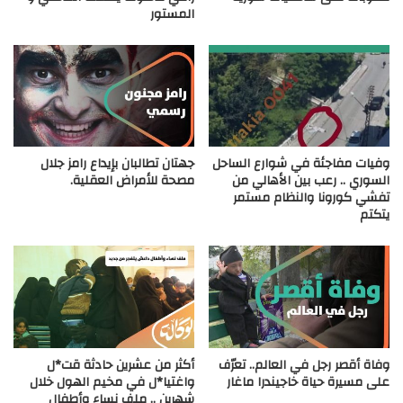
المستور
وفيات مفاجئة في شوارع الساحل
جهتان تطالبان بإيداع رامز جلال
السوري .. رعب بين الأهالي من
مصحة للأمراض العقلية.
تفشي كورونا والنظام مستمر
يتكتم
وفاة أقصر رجل في العالم.. تعرّف
أكثر من عشرين حادثة قت*ل
على مسيرة حياة خاجيندرا ماغار
واغتيا*ل في مخيم الهول خلال
شهرين .. ملف نساء وأطفال