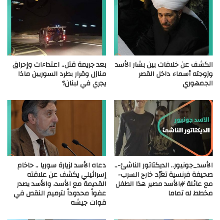
الكشف عن خلافات بين بشار الأسد
بعد جريمة قتل.. اعتداءات وإحراق
وزوجته أسماء داخل القصر
منازل وقرار بطرد السوريين ماذا
الجمهوري
يجري في لبنان؟
الأسد_جونيور.. الديكتاتور الناشئ-..
دعاه الأسد لزيارة سوريا .. حاخام
صحيفة فرنسية تغرّد خارج السرب-
إسرائيلي يكشف عن علاقته
مع عائلة #الأسد مصير هذا الطفل
القديمة مع الأسد، والأسد يصدر
مخطط له تماما
عفواً محدوداً لترميم النقص في
قوات جيشه