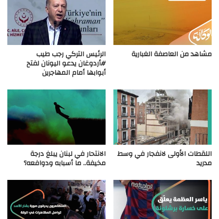
مشاهد من العاصفة الغبارية
الرئيس التركي رجب طيب
#أردوغان يدعو اليونان لفتح
أبوابها أمام المهاجرين
‏اللقطات الأولى لانفجار في وسط
الانتحار في لبنان يبلغ درجة
مدريد
مخيفة.. ما أسبابه ودوافعه؟