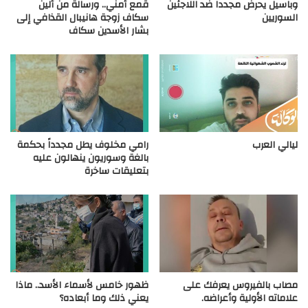
وباسيل يحرض مجدداً ضد اللاجئين
قمع أمني.. ورسالة من ألين
السوريين
سكاف زوجة هانيبال القذافي إلى
بشار الأسدين سكاف
ليالي العرب
رامي مخلوف يطل مجدداً بحكمة
بالغة وسوريون ينهالون عليه
بتعليقات ساخرة
مصاب بالفيروس يعرفك على
ظهور خامس لأسماء الأسد.. ماذا
علاماته الأولية وأعراضه.
يعني ذلك وما أبعاده؟