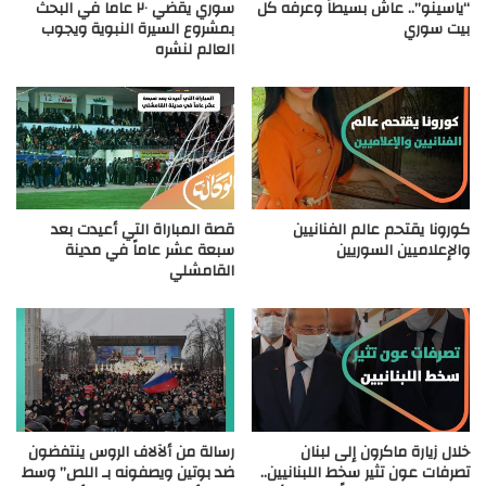
“ياسينو”.. عاش بسيطاً وعرفه كل
سوري يقضي ٢٠ عاما في البحث
بيت سوري
بمشروع السيرة النبوية ويجوب
العالم لنشره
كورونا يقتحم عالم الفنانيين
قصة المباراة التي أعيدت بعد
والإعلاميين السوريين
سبعة عشر عاماً في مدينة
القامشلي
خلال زيارة ماكرون إلى لبنان
رسالة من ألآلاف الروس ينتفضون
تصرفات عون تثير سخط اللبنانيين..
ضد بوتين ويصفونه بـ اللص” وسط