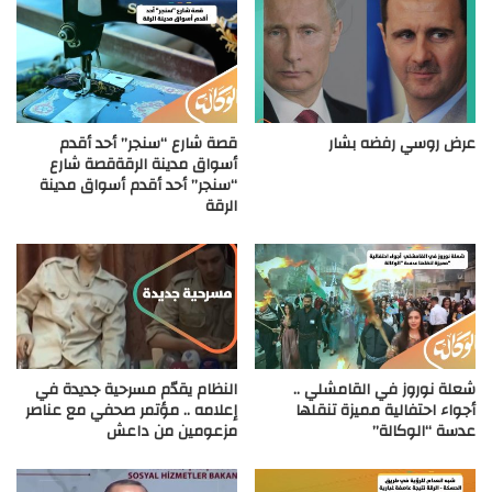
عرض روسي رفضه بشار
قصة شارع “سنجر” أحد أقدم
أسواق مدينة الرقةقصة شارع
“سنجر” أحد أقدم أسواق مدينة
الرقة
شعلة نوروز في القامشلي ..
النظام يقدّم مسرحية جديدة في
أجواء احتفالية مميزة تنقلها
إعلامه .. مؤتمر صحفي مع عناصر
عدسة “الوكالة”
مزعومين من داعش