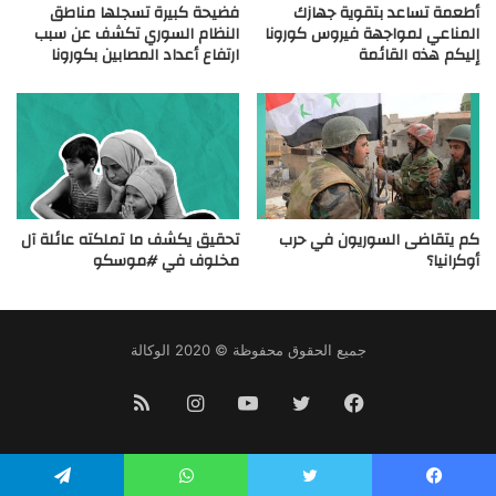
أطعمة تساعد بتقوية جهازك
فضيحة كبيرة تسجلها مناطق
المناعي لمواجهة فيروس كورونا
النظام السوري تكشف عن سبب
إليكم هذه القائمة
ارتفاع أعداد المصابين بكورونا
كم يتقاضى السوريون في حرب
تحقيق يكشف ما تملكته عائلة آل
أوكرانيا؟
مخلوف في #موسكو
جميع الحقوق محفوظة © 2020 الوكالة
فيسبوك
تويتر
يوتيوب
انستقرام
ملخص
الموقع