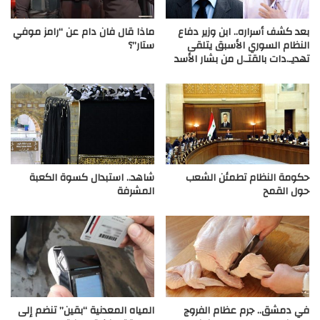
بعد كشف أسراره.. ابن وزير دفاع
ماذا قال فان دام عن “رامز موفي
النظام السوري الأسبق يتلقى
ستار”؟
تهديـ.دات بالقتـ.ل من بشار الأسد
حكومة النظام تطمئن الشعب
شاهد.. استبدال كسوة الكعبة
حول القمح
المشرفة
في دمشق.. جرم عظام الفروج
المياه المعدنية “بقين” تنضم إلى