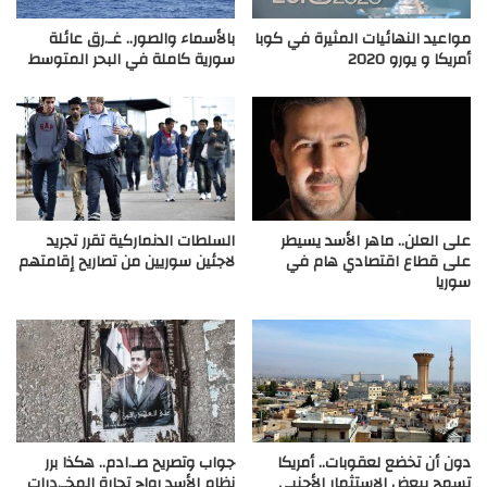
مواعيد النهائيات المثيرة في كوبا
بالأسماء والصور.. غـ.رق عائلة
أمريكا و يورو 2020
سورية كاملة في البحر المتوسط
على العلن.. ماهر الأسد يسيطر
السلطات الدنماركية تقرر تجريد
على قطاع اقتصادي هام في
لاجئين سوريين من تصاريح إقامتهم
سوريا
دون أن تخضع لعقوبات.. أمريكا
جواب وتصريح صـ.ادم.. هكذا برر
تسمح ببعض الاستثمار الأجنبي
نظام الأسد رواج تجارة المخـ.درات