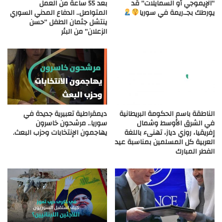
“الإيموجي أو السمايلات” قد
بعد 55 ساعة من العمل
يورطك بجـ.ريمة في سوريا
المتواصل.. الدفاع المدني السوري
ينتشل جثمان الطفل “حسن
الزعلان” من البئر
الناطقة باسم الحكومة البريطانية
ديمقراطية تعبيرية جديدة في
في الشرق الأوسط وشمال
سوريا.. مرشحون خاسرون
إفريقيا، روزي دياز، تهنىء باللغة
يهاجمون الإنتخابات وحزب البعث.
العربية كل المسلمين بمناسبة عيد
الفطر المبارك