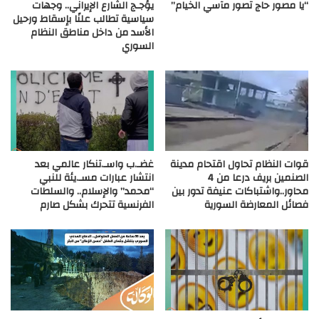
“يا مصور حاج تصور مآسي الخيام”
يؤجـج الشارع الإيراني.. وجهات
سياسية تطالب علنًا بإسقاط ورحيل
الأسد من داخل مناطق النظام
السوري
قوات النظام تحاول اقتحام مدينة
غضـ.ب واسـ.تنكار عالمي بعد
الصنمين بريف درعا من 4
انتشار عبارات مسـ.يئة للنبي
محاور..واشتباكات عنيفة تدور بين
“محمد” والإسلام.. والسلطات
فصائل المعارضة السورية
الفرنسية تتحرك بشكل صارم