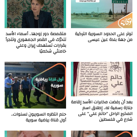
توتر على الحدود السورية التركية
متقمصة دور زوجها.. أسماء الأسد
من جهة بلدة عين عيسى
تتحرّك في القصر الجمهوري وتتجرأ
بقرارات تستهدف إيران وعلي
خامنئي شخصيًا
بعد أن رفضت مخابرات الأسد إقامة
جنازة رسمية له.. إطلاق اسم
المخرج الراحل “حاتم علي” على
حلم انتظره السوريون لسنوات..
شارع في فلسطين
أول قناة رياضية سورية