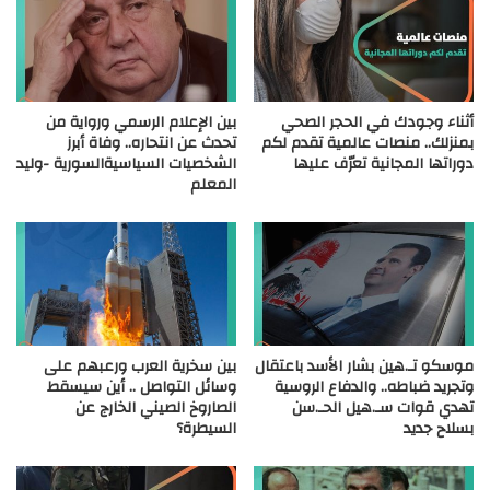
أثناء وجودك في الحجر الصحي
بين الإعلام الرسمي ورواية من
بمنزلك.. منصات عالمية تقدم لكم
تحدث عن انتحاره.. وفاة أبرز
دوراتها المجانية تعرّف عليها
الشخصيات السياسيةالسورية -وليد
المعلم
موسكو تـ.هين بشار الأسد باعتقال
بين سخرية العرب ورعبهم على
وتجريد ضباطه.. والدفاع الروسية
وسائل التواصل .. أين سيسقط
تهدي قوات سـ.هيل الحـ.سن
الصاروخ الصيني الخارج عن
بسلاح جديد
السيطرة؟