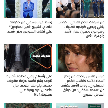
من شرفات الحجر الصحي .. كوكب
وسط غياب رسمي من حكومة
يغني ويحيي كوادره الطبية ..
النظام.. تشييع “أمير المخرجين”
وسوريون يحييون بشار الأسد
على أكتاف السوريين بحزن شديد
وأجهزة الأمن
فراس طلاس يتحدث عن إنجاز
على رأسهم رامي مخلوف أمريكا
أسماء الأسد لانقلاب القصر
تتوعد بشار الأسد بحزمة عقوبات
الجمهوري.. ودريد الأسد يكشف
جديدة.. ولو بشار يتوعد رجال
عن “الهدف الخفي” من حرائق
الأعمال لديه بإمرة علي
الساحل السوري
مملوك.Mb4