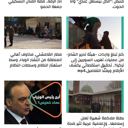
قنبض :”الكل بيشتغل عندي” وانا
آثار الرقة.. قصة الفنان التشكيلي
الحوت.
جمعة الحمو
كم تبلغ واردات -هيئة تحرير الشام-
مطار القامشلي, مخاوف أهالي
من عمليات تهريب السوريين إلى
المنطقة من انتشار الوباء, وسط
تركيا؟.. تحقيق استقصائي يكشف
استهتار النظام وسلطات النظام
الأرقام ويفنّد التفاصيل.mp4
بطلة ملاكمة شهيرة تعلن
إسلامها.. وإعلامية عربية تثير ضجة