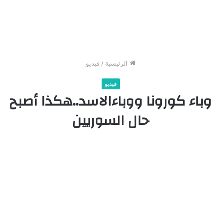
الرئيسية
/
فيديو
فيديو
وباء كورونا ووباءالاسد..هكذا أصبح
حال السوريين