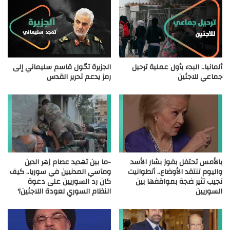
ألمانيا.. البدء بأول عملية ترحيل
الجزيرة تحّول قاسم سليماني إلى
جماعي للاجئين
رمز يدعم تحرير القدس
بالأمس تحتفل بفوز بشار الأسد
-ما بين تهديد عصام زهر الدين
واليوم تنتقد الأوضاع.. أنطوانيت
ومآسي المدنيين في سوريا.. كيف
نجيب تثير ضجة بمواقفها بين
كان رد السوريين على دعوة
السوريين
النظام السوري لعودة اللاجئين؟