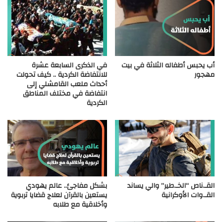
أب يحبس أطفاله الثلاثة في بيت
في الذكرى السابعة عشرة
مهجور
للانتفاضة الكردية .. كيف تحولت
أحداث ملعب القامشلي إلى
انتفاضة في مختلف المناطق
الكردية
القـ.ناص “الخـ.طير” والي يساند
بشكل مفاجئ.. عالم يهودي
القـ.وات الأوكرانية
يستعين بالقرآن لعلاج قضايا تربوية
وأخلاقية مع طلابه