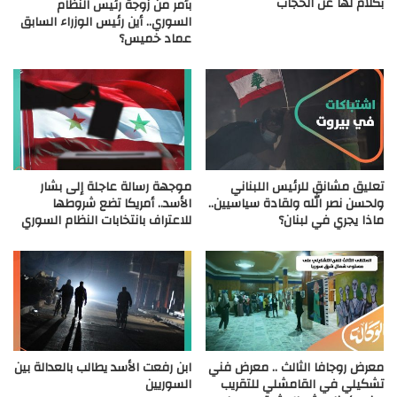
بكلام لها عن الحجاب
بأمر من زوجة رئيس النظام
السوري.. أين رئيس الوزراء السابق
عماد خميس؟
تعليق مشانق للرئيس اللبناني
موجهة رسالة عاجلة إلى بشار
ولحسن نصر الله ولقادة سياسيين..
الأسد.. أمريكا تضع شروطها
ماذا يجري في لبنان؟
للاعتراف بانتخابات النظام السوري
معرض روجافا الثالث .. معرض فني
ابن رفعت الأسد يطالب بالعدالة بين
تشكيلي في القامشلي للتقريب
السوريين