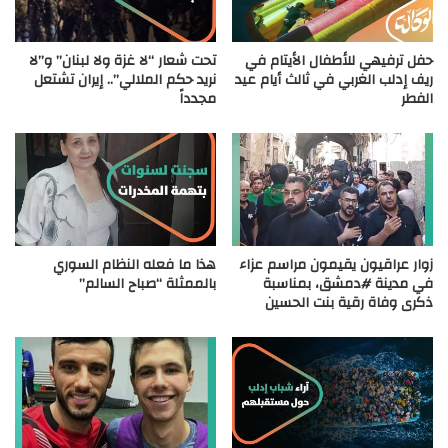
حفل ترفيهي للأطفال الأيتام في
تحت شعار “لا غزة ولا لبنان” و”لا
ريف إدلب الغربي في ثالث أيام عيد
نريد حكم الملالي”.. إيران تشتعل
الفطر
مجدداً
زوار عراقيون يقيمون مراسم عزاء
هذا ما فعله النظام السوري
في مدينة #دمشق، بمناسبة
بالممثلة “صباح السالم”
ذكرى وفاة رقية بنت الحسين