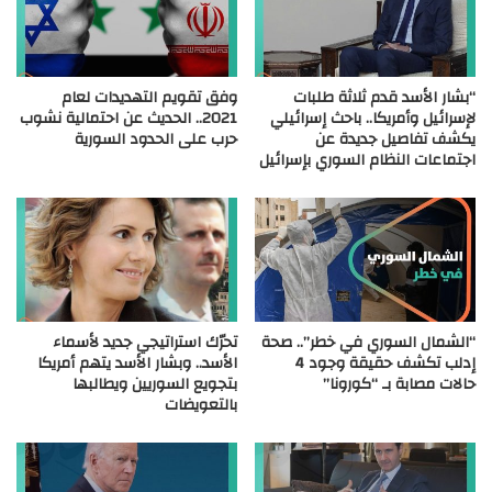
“بشار الأسد قدم ثلاثة طلبات
وفق تقويم التهديدات لعام
لإسرائيل وأمريكا.. باحث إسرائيلي
2021.. الحديث عن احتمالية نشوب
يكشف تفاصيل جديدة عن
حرب على الحدود السورية
اجتماعات النظام السوري بإسرائيل
“الشمال السوري في خطر”.. صحة
تحرّك استراتيجي جديد لأسماء
إدلب تكشف حقيقة وجود 4
الأسد.. وبشار الأسد يتهم أمريكا
حالات مصابة بـ “كورونا”
بتجويع السوريين ويطالبها
بالتعويضات