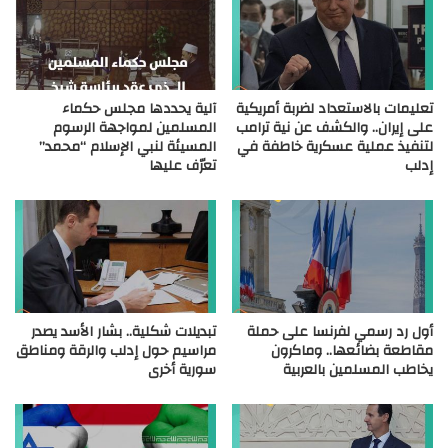
تعليمات بالاستعداد لضربة أمريكية
آلية يحددها مجلس حكماء
على إيران.. والكشف عن نية ترامب
المسلمين لمواجهة الرسوم
لتنفيذ عملية عسكرية خاطفة في
المسيئة لنبي الإسلام “محمد”
إدلب
تعرّف عليها
أول رد رسمي لفرنسا على حملة
تبديلات شكلية.. بشار الأسد يصدر
مقاطعة بضائعها.. وماكرون
مراسيم حول إدلب والرقة ومناطق
يخاطب المسلمين بالعربية
سورية أخرى