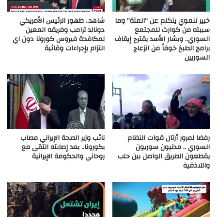
خبير تنموي يتكلم عن “المتة” وما
شاهد.. ظهور الرئيس الأمريكي
سببته من كوارث للمجتمع
دونالد ترامب وفريقه المعين
السوري.. وبشار الأسد يقترح إيقاف
لمكافحة فيروس كورونا دون اي
برامج الطبخ خوفاً من انزعاج
التزام بإجراءات وقائية
السوريين
رفضا لمرور أرتال قوات النظام
نائب وزير الصحة الإيراني مصاب
السوري .. مدنيون سوريون
بكورونا.. بعد إصابته التقى مع
يقطعون الطريق الواصل بين حلب
روحاني والحكومة الإيرانية
واللاذقية