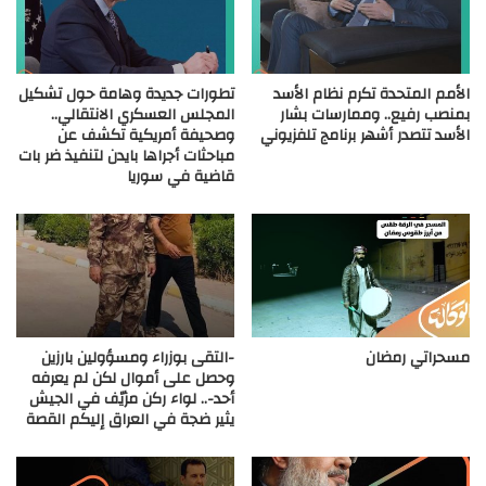
الأمم المتحدة تكرم نظام الأسد
تطورات جديدة وهامة حول تشكيل
بمنصب رفيع.. وممارسات بشار
المجلس العسكري الانتقالي..
الأسد تتصدر أشهر برنامج تلفزيوني
وصحيفة أمريكية تكشف عن
مباحثات أجراها بايدن لتنفيذ ضر بات
قاضية في سوريا
مسحراتي رمضان
-التقى بوزراء ومسؤولين بارزين
وحصل على أموال لكن لم يعرفه
أحد-.. لواء ركن مزيّف في الجيش
يثير ضجة في العراق إليكم القصة