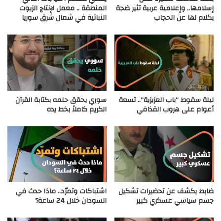
إسلامها.. وإعلامية عربية تثير ضجة
المنطقة .. معمل لإنتاج الزيوت
بكلام لها عن الحجاب
النباتية في شمال شرق سوريا
ليلة سقوط “باب العزيزية”.. تسعة
سوري يحقق حلمه بكتابة القرآن
أعوام على هروب القذافي
الكريم كاملاً بخط يده
ضابط يكشف عن تحضيرات تشكيل
اشتباكات وتمرّد.. ماذا حدث في
جسم سياسي عسكري كبير
السودان خلال 24 ساعة؟