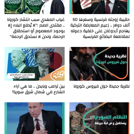
حقيبة زوجته فرنسية وسعرها 50
غياب المهدي سبب انتشار كورونا
ألف دولار .. زعيم المعارضة التركية
.. مقتدى الصدر :”لا يُدفع البلاء إلا
يهاجم أردوغان على خلفية دعوته
بوجود المعصوم أو استحقاق
لمقاطعة البضائع الفرنسية
الرحمة، ونحن لا نستحق الرحمة”
نظرية جديدة حول فيروس كورونا
بين ترامب وبايدن .. ما هي آراء
الشارع في شمال شرق سوريا؟