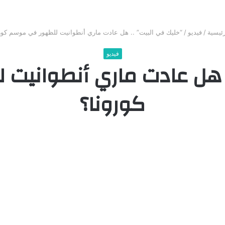
ئيسية
/
فيديو
/
“خليك في البيت” .. هل عادت ماري أنطوانيت للظهور في موسم كور
فيديو
. هل عادت ماري أنطواني
كورونا؟