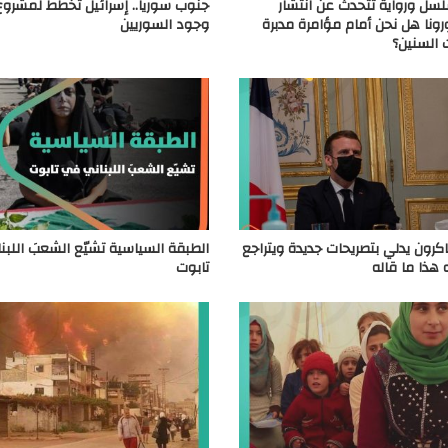
سل ورواية تتحدث عن انتشار
جنوب سوريا.. إسرائيل تخطط لمشروع
نا هل نحن أمام مؤامرة مدبرة
وجود السوريين
 السنين؟
اكرون يدلي بتصريحات جديدة ويتراجع
الطبقة السياسية تشيّع الشعبَ اللبن
هذا ما قاله
تابوت