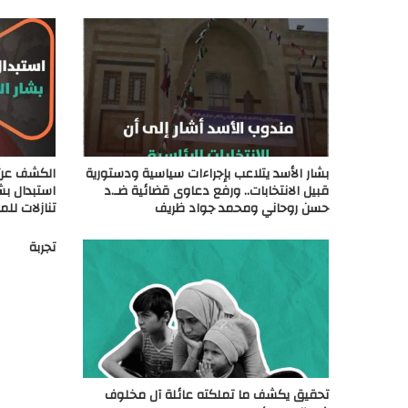
بشار الأسد يتلاعب بإجراءات سياسية ودستورية
الكشف عن خ
قبيل الانتخابات.. ورفع دعاوى قضائية ضـ.د
استبدال بش
حسن روحاني ومحمد جواد ظريف
تنازلات لل
تجربة
تحقيق يكشف ما تملكته عائلة آل مخلوف