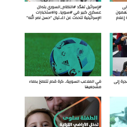
لى
#إسرائيل تهدّد #النظام_السوري بتدخل
تهمون
عسكري كبير في #سوريا.. والاستخبارات
إعلام
الإسرائيلية تتحدث عن اغـ.تيال “حسن نصر الله”
جرة إلى
في الملاعب السورية.. كرة قدم تتلطخ بدماء
مشجعيها