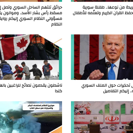
يدة من نوعها.. طفلة سورية
حرائق تلتهم الساحل السوري وتصل إ
فظ القرآن الكريم وتعلّمه للأطفال
مسقط رأس بشار الأسد.. وموالون ي
مسؤولي النظام السوري إليكم رواية 
النظام
ى تحذيرات حول الملف السوري
ناشطون يقدمون نصائح للراغبين باله
. إليكم التفاصيل
كندا