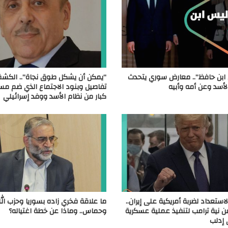
 ابن حافظ”.. معارض سوري يتحدث
“يمكن أن يشكل طوق نجاة”.. الكش
أسد وعن أمه وأبيه
تفاصيل وبنود الاجتماع الذي ضم مس
كبار من نظام الأسد ووفد إسرائيلي
استعداد لضربة أمريكية على إيران..
ما علاقة فخري زاده بسوريا وحزب الله
نية ترامب لتنفيذ عملية عسكرية
وحماس.. وماذا عن خطة اغتياله؟
إدلب