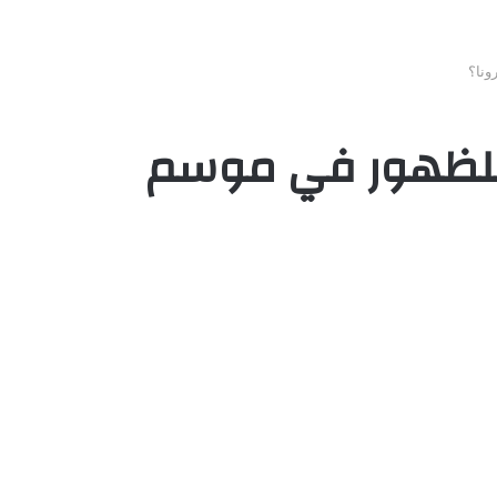
ونا؟
ت للظهور في موسم