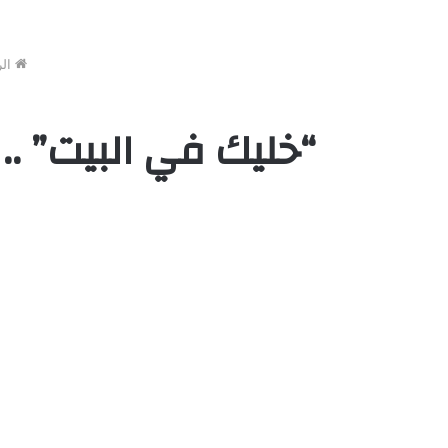
الر
“خليك في البيت” .