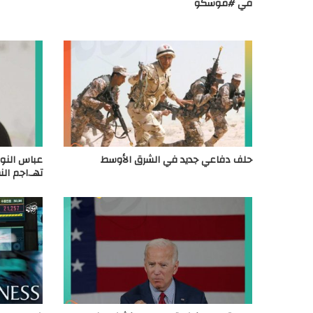
في #موسكو
حلف دفاعي جديد في الشرق الأوسط
عباس النور
تهـ.اجم ال