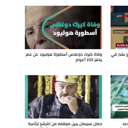
 بشار في
وفاة كيرك دوغلاس أسطورة هوليود عن عمر
يناهز 103 أعوام
عد
جمال سليمان يبين موقفه من الترشح لرئاسة