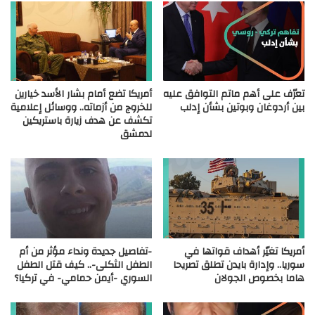
تعرّف على أهم ماتم التوافق عليه
أمريكا تضع أمام بشار الأسد خيارين
بين أردوغان وبوتين بشأن إدلب
للخروج من أزماته.. ووسائل إعلامية
تكشف عن هدف زيارة باستريكين
لدمشق
أمريكا تغيّر أهداف قواتها في
-تفاصيل جديدة ونداء مؤثر من أم
سوريا.. وإدارة بايدن تطلق تصريحا
الطفل الثكلى-.. كيف قتل الطفل
هاما بخصوص الجولان
السوري -أيمن حمامي- في تركيا؟