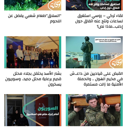
لقاء تركي – روسي استغرق
“السلاق”طعام شعبي يفضل عن
لساعات ونتج عنه اتفاق حول
اللحوم
إدلب…ماذا نص؟
القبض على قياديين من داعـ.ش
بشار الأسد يحتفل بجلاء محتل
في مخيم الهول .. والحملة
قديم برعاية محتل جديد.. وسوريون
الأمنية ما زالت مستمرة
يسخرون