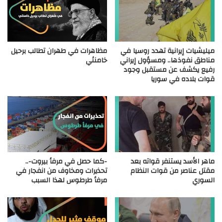
ميليشيات إيرانية تهدد روسيا في
مظاهرات في طهران تطالب برحيل
مناطق نفوذها.. ومسؤول إيراني
خامنئي
رفيع يكشف عن مستقبل وجود
قوات بلاده في سوريا
ماهر الأسد يستنفر قواته بعد
-كما حصل في مرفأ بيروت-..
مقتل عناصر من قوات النظام
تحذيرات ومخاوف من انفجار في
السوري
مرفأ طرطوس لهذا السبب