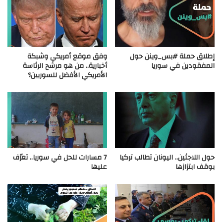
إطلاق حملة #بس_وينن حول
وفق موقع أمريكي وشبكة
المفقودين في سوريا
أخبارية.. من هو مرشح الرئاسة
الأمريكي الأفضل للسوريين؟
حول اللاجئين.. اليونان تطالب تركيا
7 مسارات للحل في سوريا.. تعرّف
بوقف ابتزازها
عليها