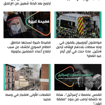
تراويح بعد قرابة شهرين من الإغلاق
مواطنون أوروبيون يقفون في
فضيحة كبيرة تسجلها مناطق
وجه سلطات بلادهم لإيقاف ترحيل
النظام السوري تكشف عن سبب
لاجئين.. ماذا حدث في أول أيام
ارتفاع أعداد المصابين بكورونا
عيد الفطر؟
القدس عاصمة لـ”إسرائيل”.. هكذا
‏اللقطات الأولى لانفجار في وسط
ما كشفه ترامب من بنود “صفقة
مدريد
القرن”