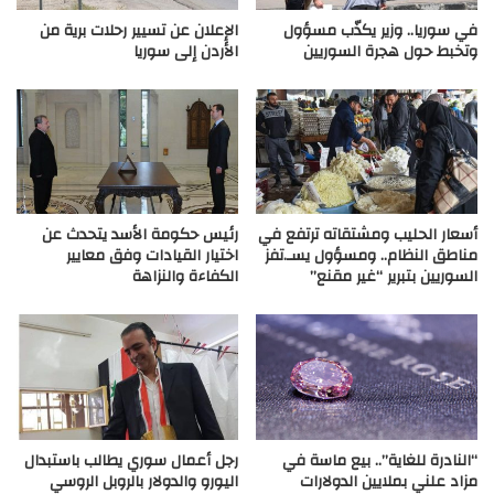
في سوريا.. وزير يكذّب مسؤول
الإعلان عن تسيير رحلات برية من
وتخبط حول هجرة السوريين
الأردن إلى سوريا
أسعار الحليب ومشتقاته ترتفع في
رئيس حكومة الأسد يتحدث عن
مناطق النظام.. ومسؤول يسـ.تفز
اختيار القيادات وفق معايير
السوريين بتبرير “غير مقنع”
الكفاءة والنزاهة
“النادرة للغاية”.. بيع ماسة في
رجل أعمال سوري يطالب باستبدال
مزاد علني بملايين الدولارات
اليورو والدولار بالروبل الروسي