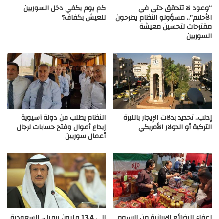
“وعود لا تتحقق حتى في
كم يوم يكفي دخل السوريين
الأحلام”.. مسؤولو النظام يطرحون
للعيش بكفاف؟
مقترحات لتحسين معيشة
السوريين
إدلب.. تحديد بدلات الإيجار بالليرة
النظام يطلب من دولة آسيوية
التركية أو الدولار الأمريكي
إيداع أموال وفتح حسابات لرجال
أعمال سوريين
إعفاء البضائع الإيرانية من الرسوم
إلى 13.4 مليون برميل.. السعودية