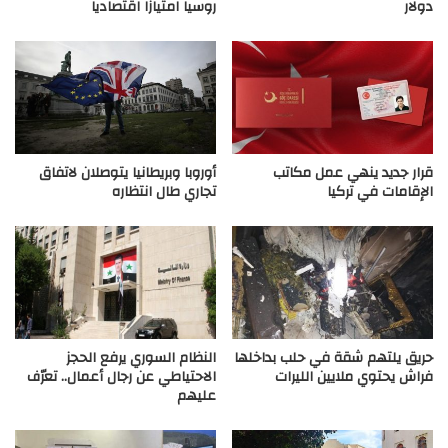
دولار
روسيا امتيازا اقتصاديا
قرار جديد ينهي عمل مكاتب
أوروبا وبريطانيا يتوصلان لاتفاق
الإقامات في تركيا
تجاري طال انتظاره
حريق يلتهم شقة في حلب بداخلها
النظام السوري يرفع الحجز
فراش يحتوي ملايين الليرات
الاحتياطي عن رجال أعمال.. تعرّف
عليهم