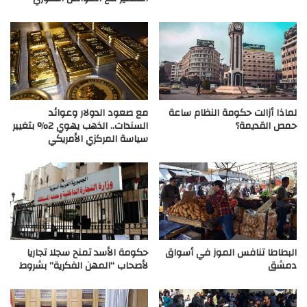
لماذا أزالت حكومة النظام ساعة
مع صعود الدولار وعوائد
حمص القديمة؟
السندات.. الذهب يهوي 2% بتغيير
سياسة المركزي الأمريكي
البطاطا تنافس الموز في أسواق
حكومة الأسد تمنح سجلا تجاريا
دمشق
لأصحاب “المهن الفكرية” بشروط