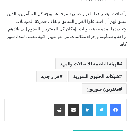
وأضافت: يعتبر هذا القرار ضـ.ربة موجـ.عة بوجه كل المتآمرين، الذين
سبق لهم أن استـ.غلوا القرار السابق بإيقاف جمركة الموبايلات
وتحديدها بمدة معينة، وبات بإمكان كل المغتربين القدوم إلى بلادهم
براحة وطمأنينة وإجراء مكالمات من هواتفهم الآتية معهم، لمدة شهر
كامل.
الهيئة الناظمة للاتصالات والبريد
شبكات الخليوي السورية
قرار جديد
مغتربون سوريون
لينكدإن
مشاركة عبر البريد
طباعة