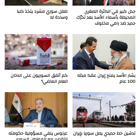
جدل كبير في الدائرة الصغرى
طفل سوري مشرد يتخذ كلبا
المحيطة بأسماء الأسد بعد تحرّك
وسادة له
جديد ضد رامي مخلوف
بشار الأسد يمنح إيران عقدا مدته
كم أنفق السوريون على الدخان
100 عام
العام الماضي؟
تدشين خط حديدي يصل سوريا بإيران
عرنوس ينفي مسؤولية حكومته
التقصير مع المواطن السوري