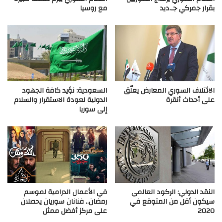
بقرار جمركي جـ.ديد
مع روسيا
الائتلاف السوري المعارض يعلّق
السعودية: نؤيد كافة الجهود
على أحداث أنقرة
الدولية لعودة الاستقرار والسلام
إلى سوريا
النقد الدولي: الركود العالمي
في الأعمال الدرامية لموسم
سيكون أقل من المتوقع في
رمضان.. فنانان سوريان يحصلان
2020
على مركز أفضل ممثل