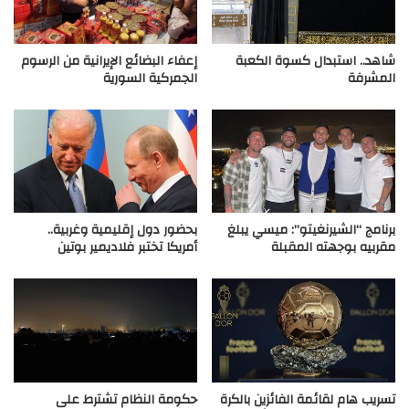
شاهد.. استبدال كسوة الكعبة
إعفاء البضائع الإيرانية من الرسوم
المشرفة
الجمركية السورية
برنامج “الشيرنغيتو”: ميسي يبلغ
بحضور دول إقليمية وغربية..
مقربيه بوجهته المقبلة
أمريكا تختبر فلاديمير بوتين
تسريب هام لقائمة الفائزين بالكرة
حكومة النظام تشترط على