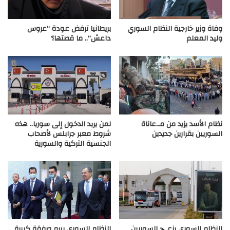
وفاة وزير خارجية النظام السوري
بريطانيا ترفض عودة “عروس
وليد المعلم
داعش”.. ما قصتها؟
نظام الأسد يزيد من مـ.عاناة
لمن يريد الدخول إلى سوريا.. هذه
السوريين بقرارين جديدين
شروط معبر جرابلس لأصحاب
الجنسية التركية والسورية
النظام السوري يزعـ.ج السوريين
النظام السوري يبرم صفقة كبيرة