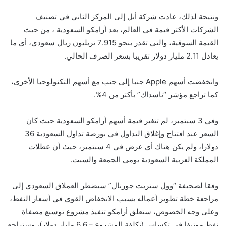
ونتيجة لذلك، عادت شركة أبل إلى المركز الثاني في تصنيف
الشركات الأكثر قيمة في العالم، بعد أرامكو السعودية ، من حيث
القيمة السوقية، والتي تقدر بنحو 7.915 تريليون ريال سعودي، أي ما
يعادل 2.11 مليار دولار تقريبا بسعر الصرف الحالي.
وانخفضت أسهم Apple جنبا إلى جنب مع أسهم التكنولوجيا الأخرى،
كما تراجع مؤشر “ناسداك” بأكثر من 4%.
وفي 3 سبتمبر، لم تتغير قيمة أسهم أرامكو السعودية حيث كان
السعر عند افتتاح وإغلاق التداول في بورصة تداول السعودية 36
دولارا، ولم يكن هناك أي عرض في 4 سبتمبر، حيث أن عطلات
المملكة العربية السعودية يومي الجمعة والسبت.
وفقا لصحيفة “وول ستريت جورنال” سيضطر العملاق السعودي إلى
مراجعة خطة تطوير أعماله بسبب الانخفاض القوي في أسعار النفط،
وعلى وجه الخصوص، ستعلق أرامكو تنفيذ مشروع توسيع مصفاة
نفط موتيفا في تكساس (تكلفة المشروع – 6.6 مليار دولار)، وستراجع