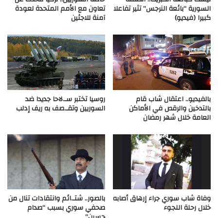
السورية “بائعة النرجس” تثير تفاعلا
تعاون مع الأمم المتحدة لعودة
كبيرا (فيديو)
آمنة للاجئين
بالفيديو.. اعتقال شاب قام
روسيا تختبر سـ.لاحا جديدا ضد
بالتدخين والرقص في الأماكن
السوريين وتقـ.صف به ريف إدلب
العامة خلال شهر رمضان
وفاة شاب سوري جراء إرهاق أصابه
بالصور.. شتـ.ائم وانتقادات تنال من
خلال رحلة اللجوء
صحفي سوري بسبب “صدام
حسين”