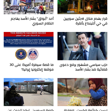
قرار بهدم منازل لاجئين سوريين
أحد “أبواق” بشار الأسد يهاجم
في حي ألتينداغ بأنقرة
النظام السوري
حزب سياسي مشهور يرفع دعوى
ما قصة سيطرة أمريكا على 30
قضائية ضد بشار الأسد
موقعا إلكترونيا إيرانيا؟
ليست كبائعة الكبريت.. الطفلة
خاصة السوريين.. تركيا تتحدث عن