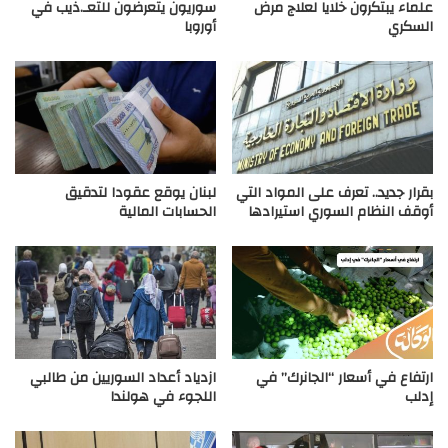
علماء يبتكرون خلايا لعلاج مرض
سوريون يتعرضون للتعـ.ذيب في
السكري
أوروبا
بقرار جديد.. تعرف على المواد التي
لبنان يوقع عقودا لتدقيق
أوقف النظام السوري استيرادها
الحسابات المالية
ارتفاع في أسعار “الجانرك” في
ازدياد أعداد السوريين من طالبي
إدلب
اللجوء في هولندا