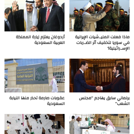
ماذا فعلت المليـ.شيات الإيرانية
أردوغان يعتزم زيارة المملكة
في سوريا لتخفيف أثر الضـ.ربات
العربية السعودية
الإسـ.رائيلية؟
برلماني سابق يهاجم “مجلس
عقوبات صارمة تحذر منها النيابة
الشعب”
السعودية