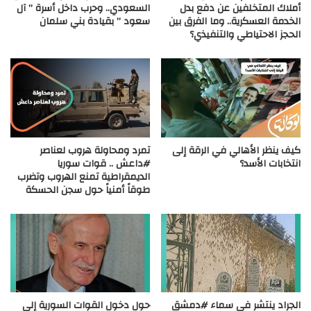
أملاك المتخلفين عن دفع بدل
السعودي.. وحرب داخل أسرة ” آل
الخدمة العسكرية.. وما الفرق بين
سعود ” بقيادة بني سلمان
الحجز الاحتياطي والتنفيذي؟
كيف ينظر الأهالي في الرقة إلى
تمرد ومحاولة هروب لعناصر
انتخابات الأسد؟
#داعش .. قوات سوريا
الديمقراطية تمنع الهروب وتضرب
طوقاً أمنياً حول سجن الحسكة
الجراد ينتشر في سماء #دمشق
حول دخول القوات السورية إلى