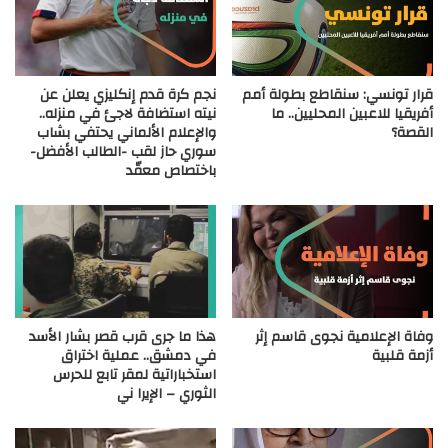
قرار تونسي: سنقاطع بطولة أمم
نجم كرة قدم إنكليزي يعلن عن
أفريقيا للاعبين المحليين.. ما
نيته استضافة لاجئ في منزله..
القصة؟
والإعلام الألماني يحتفي بشاب
سوري حاز لقب -الطالب الأفضل-
باختصاص معقّد
وفاة الإعلامية نجوى قاسم إثر
هذا ما جرى قرب قصر بشار الأسد
أزمة قلبية
في دمشق.. عملية اختراق
استخباراتية لمقر تابع للحرس
الثوري – الإيرا ني