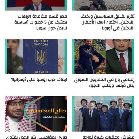
تقرير يقـ.لق السياسيين ويخيف
مدير قسم مكافحة الإرهاب
اللاجئين.. اختفاء آلاف الأطفال
يكشف عن 5 خطوات أساسية
اللاجئين في أوروبا
لبايدن حول سوريا
إعلامي بارز في التلفزيون السوري
ايقاف حرب روسيا على أوكرانيا؟
يصل فرنسا ويطلب اللجوء
مشاكل وعقبات كبيرة تواجه
صالح المغامسي يثير الجدل بفتوى