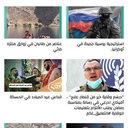
استراتيجية روسية جديدة في
عناصر من طالبان في زوارق منتزه
أوكرانيا.
مائي
“درهم وقاية خير من قنطار علاج” ..
قداس عيد الميلاد في الحسكة
أفيخاي ادرعي في رسالة بمناسبة
رمضان يطلب الألتزام بتعليمات
الوقاية #التعليق_لكم