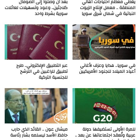
يغطي معظم احتياجات أهالي
بعد أن وصلوا إلى الصومال
المنطقة .. معمل لإنتاج الزيوت
كلاجئين.. وعود وتسهيلات لعائلات
النباتية في شمال شرق سوريا
سورية بشرط واحد
في سوريا.. هدايا وعزف لأغاني
عبر التطبيق الإلكتروني.. طرح
أعياد الميلاد للجنود الأمريكيين
تطبيق للراغبين في الترشح
للجنسية التركية
للمرة الأولى تستضيفها دولة
ميشال عون .. القائد الذي حارب
عربية وتُعقد اجتماعاتها عن بعد ..
حافظ الأسد ليسلمه بشار رئاسة