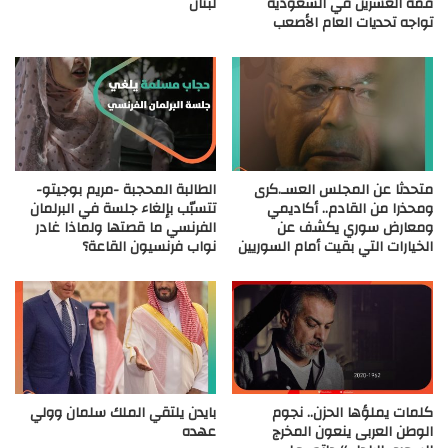
قمة العشرين في السعودية
لبنان
تواجه تحديات العام الأصعب
متحدثا عن المجلس العسـ.كرى
الطالبة المحجبة -مريم بوجيتو-
ومحذرا من القادم.. أكاديمي
تتسبّب بإلغاء جلسة في البرلمان
ومعارض سوري يكشف عن
الفرنسي ما قصتها ولماذا غادر
الخيارات التي بقيت أمام السوريين
نواب فرنسيون القاعة؟
كلمات يملؤها الحزن.. نجوم
بايدن يلتقي الملك سلمان وولي
الوطن العربى ينعون المخرج
عهده