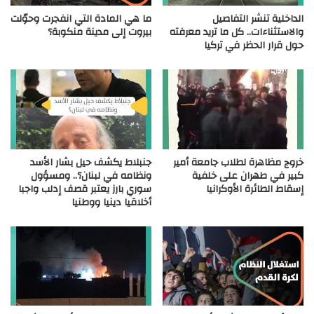
الداخلية تنشر التفاصيل
ما هي المادة التي انفجرت وحوّلت
والاستثناءات.. كل ما تريد معرفته
بيروت إلى مدينة منكوبة؟
حول قرار الحظر في تركيا
خروج مظاهرة لطلاب جامعة أمير
جنبلاط يكشف حيل بشار الأسد
كبير في طهران على خلفية
ونظامه في لبنان؟.. ومسؤول
إسقاط الطائرة الأوكرانيا
سوري بارز يعتبر قصف إدلب واجبا
أخلاقيا دينيا ووطنيا