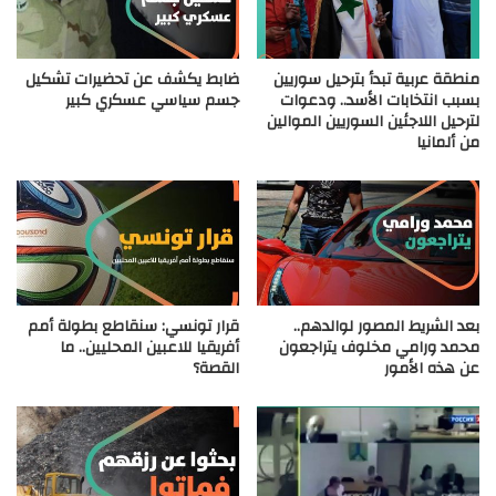
منطقة عربية تبدأ بترحيل سوريين
ضابط يكشف عن تحضيرات تشكيل
بسبب انتخابات الأسد.. ودعوات
جسم سياسي عسكري كبير
لترحيل اللاجئين السوريين الموالين
من ألمانيا
بعد الشريط المصور لوالدهم..
قرار تونسي: سنقاطع بطولة أمم
محمد ورامي مخلوف يتراجعون
أفريقيا للاعبين المحليين.. ما
عن هذه الأمور
القصة؟