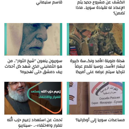
الكشف عن مشروع جديد يتم
قاسم سليماني
الإعداد له لقيادة سوريا.. ماذا
تضمن؟
هدنة طويلة الأمد ونكـ.سة كبيرة
سوريون ينعون “شيخ الثوار”.. من
لبشار الأسد.. روسيا تقدم عرضاً
هو الثمانيني الذي شهد كل أحداث
لتركيا سيتم عرضه على أمريكا
ريف دمشق حتى تهجيره؟
مساعدات سوريا إلى أوكرانيا؟
تحدث عن استعداد زعيم حزب الله
للفرار والاختفاء-.. -سيناريو