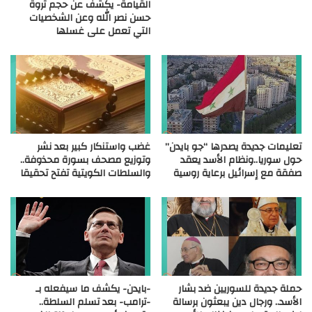
القيامة- يكشف عن حجم ثروة
حسن نصر الله وعن الشخصيات
التي تعمل على غسلها
تعليمات جديدة يصدرها “جو بايدن”
غضب واستنكار كبير بعد نشر
حول سوريا..ونظام الأسد يعقد
وتوزيع مصحف بسورة محذوفة..
صفقة مع إسرائيل برعاية روسية
والسلطات الكويتية تفتح تحقيقا
حملة جديدة للسوريين ضد بشار
-بايدن- يكشف ما سيفعله بـ
الأسد.. ورجال دين يبعثون برسالة
-ترامب- بعد تسلم السلطة..