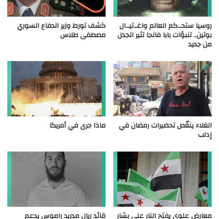
روسيا ستحـ.كم العالم واغـ.تيـ.ال
كشف تورط وزير الدفاع السوري
بوتين.. تنبؤات بابا فانجا تثير الجدل
مصطفى طلاس
من جديد
الغلاء ينغّص تحضيرات رمضان في
ماذا جرى في أمريكا
إدلب
معارض علوي يفتح النار على بشار
قائد ريال مدريد راموس يدعم