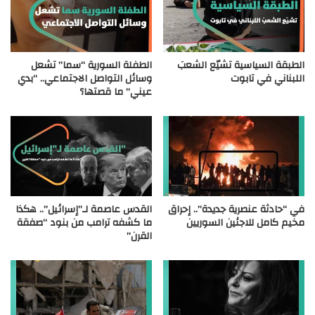
الطبقة السياسية تشيّع الشعبَ
الطفلة السورية “سما” تشعل
اللبناني في تابوت
وسائل التواصل الاجتماعي.. “بدي
عيني” ما قصتها؟
في “حادثة عنصرية جديدة”.. إحراق
القدس عاصمة لـ”إسرائيل”.. هكذا
مخيم كامل للاجئين السوريين
ما كشفه ترامب من بنود “صفقة
القرن”