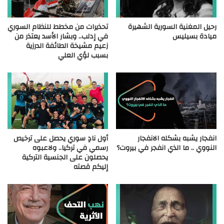
رحيل المغنية السورية الشهيرة
تحذيرات من مخطط للنظام السوري
ميادة بسيليس
في إدلب.. وبشار الأسد يعتذر من
زعيم مشيخة الطائفة الدرزية
بسبب لؤي العلي
انفجار يشبه بشكله الانفجار
أول نادٍ سوري يحصل على ترخيص
النووي .. ما الذي انفجر في بيروت؟
رسمي في تركيا.. ولاعبوه
يحصلون على الجنسية التركية
إليكم قصته