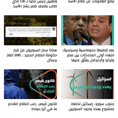
لرفع العقوبات عن نظام الأسد
وتعيين رئيس جديد لـ CIA الذي
طالب بقصف قصر بشار الأسد
بعد قطيعة دبلوماسية وسياسية..
هكذا سخر السوريون من قرار
انتهاء أولى المحادثات بين مصر
حكومة النظام الجديد .. SMS الغاز
وتركيا وأردوغان يعلّق عليها
برسائل
جنوب سوريا.. إسرائيل تخطط
قانون قيصر.. رعب النظام القادم
لمشروع يهدد وجود السوريين
ما هي أبرز بنوده