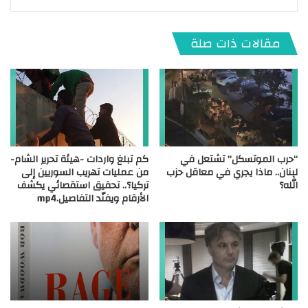
مقالات ذات صلة
“حرب الموتسكل” تشتعل في
كم تبلغ واردات -هيئة تحرير الشام-
لبنان.. ماذا يجري في معاقل حزب
من عمليات تهريب السوريين إلى
الله؟
تركيا؟.. تحقيق استقصائي يكشف
الأرقام ويفنّد التفاصيل.mp4