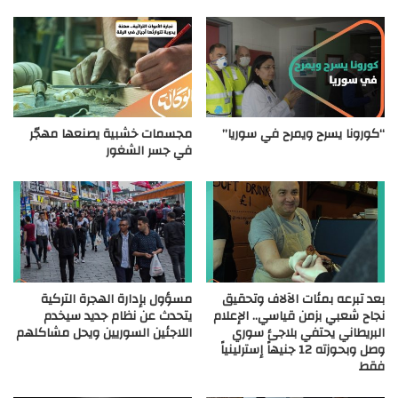
“كورونا يسرح ويمرح في سوريا”
مجسمات خشبية يصنعها مهجّر
في جسر الشغور
بعد تبرعه بمئات الآلاف وتحقيق
مسؤول بإدارة الهجرة التركية
نجاح شعبي بزمن قياسي.. الإعلام
يتحدث عن نظام جديد سيخدم
البريطاني يحتفي بلاجئ سوري
اللاجئين السوريين ويحل مشاكلهم
وصل وبحوزته 12 جنيهاً إسترلينياً
فقط