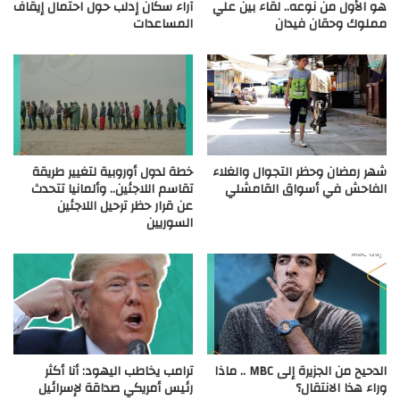
هو الأول من نوعه.. لقاء بين علي
آراء سكان إدلب حول احتمال إيقاف
مملوك وحقان فيدان
المساعدات
شهر رمضان وحظر التجوال والغلاء
خطة لدول أوروبية لتغيير طريقة
الفاحش في أسواق القامشلي
تقاسم اللاجئين.. وألمانيا تتحدث
عن قرار حظر ترحيل اللاجئين
السوريين
الدحيح من الجزيرة إلى MBC .. ماذا
ترامب يخاطب اليهود: أنا أكثر
وراء هذا الانتقال؟
رئيس أمريكي صداقة لإسرائيل