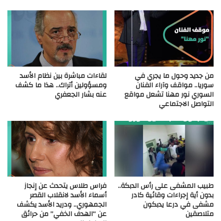
من جديد وحول ما يجري في
لقاءات مباشرة بين نظام الأسد
سوريا.. مواقف وآراء الفنان
ومسؤولين أتراك.. هذا ما كشف
السوري نور مهنا تشعل مواقع
عنه بشار الجعفري
التواصل الاجتماعي
طبيب المشفى على رأس الدبكة..
فراس طلاس يتحدث عن إنجاز
بدون أية إجراءات وقائية كادر
أسماء الأسد لانقلاب القصر
مشفى في درعا يدبكون
الجمهوري.. ودريد الأسد يكشف
متلاصقين
عن “الهدف الخفي” من حرائق