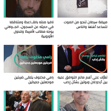
مريضة سرطان تنجو من الموت
نافيا صلته بالقـ.اعدة ومتناقضا
لتساعد أهلها والناس
في حديثه عن السجون.. الجـ.ولاني
يوجه مطالب لأمريكا وللدول
الأوروبية
تعرّف على أهم ماتم التوافق عليه
رامي مخلوف يتلقى ضربتين
بين أردوغان وبوتين بشأن إدلب
موجعتين جديدتين