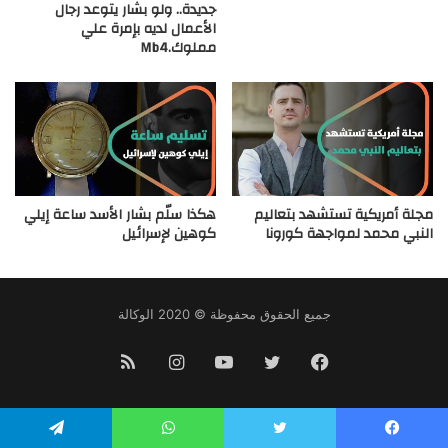
جديدة.. ولو بشار يتوعد رجال
الأعمال لديه بإمرة علي
مملوك.Mb4
مجلة أمريكية تستشهد بتعاليم
هكذا سلّم بشار الأسد ساعة إيلي
النبي محمد لمواجهة كورونا
كوهين لإسرائيل
جميع الحقوق محفوظة © 2020 الوكالة
فيسبوك
تويتر
يوتيوب
انستقرام
ملخص
الموقع