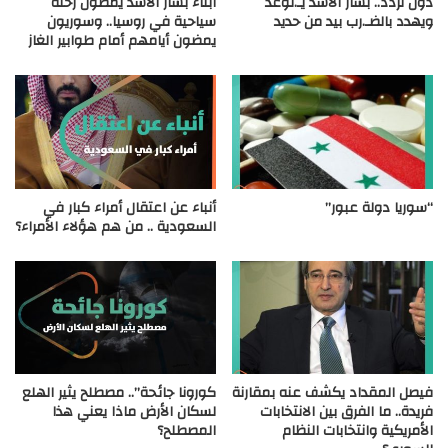
دون تردد.. بشار الأسد يـ.توعد
أبناء بشار الأسد يمضون رحلة
ويهدد بالضـ.رب بيد من حديد
سياحية في روسيا.. وسوريون
يمضون أيامهم أمام طوابير الغاز
“سوريا دولة عبور”
أنباء عن اعتقال أمراء كبار في
السعودية .. من هم هؤلاء الأمراء؟
فيصل المقداد يكشف عنه بمقارنة
كورونا جائحة”.. مصطلح يثير الهلع
فريدة.. ما الفرق بين الانتخابات
لسكان الأرض ماذا يعني هذا
الأمريكية وانتخابات النظام
المصطلح؟