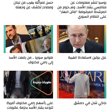
روسيا تنشر معلومات عن
حسن نصرالله يهرب من لبنان
منافسي بشار الأسد.. وهـ.جوم من
ومصادر تكشف عن وجهته
المرشحة المرفوضة “فاتن النهار”
على النظام السوري
عزل بوتين لاستعادة الهيبة
طوابير سوريا .. من رفعت الأسد
إلى رامي مخلوف
جاكي شان في دمشق
على رأسهم رامي مخلوف أمريكا
تتوعد بشار الأسد بحزمة عقوبات