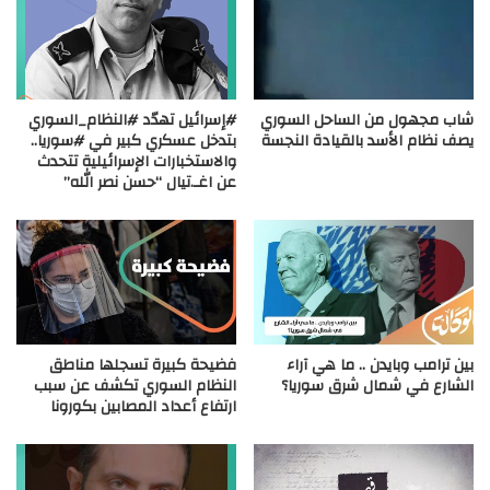
شاب مجهول من الساحل السوري
#إسرائيل تهدّد #النظام_السوري
يصف نظام الأسد بالقيادة النجسة
بتدخل عسكري كبير في #سوريا..
والاستخبارات الإسرائيلية تتحدث
عن اغـ.تيال “حسن نصر الله”
بين ترامب وبايدن .. ما هي آراء
فضيحة كبيرة تسجلها مناطق
الشارع في شمال شرق سوريا؟
النظام السوري تكشف عن سبب
ارتفاع أعداد المصابين بكورونا