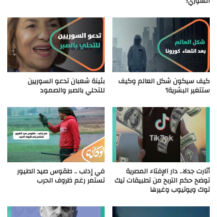
السوري؟
كيف سيكون شكل العالم وكيف
بثينة شعبان تدعو السوريين
ستتغير البشرية؟
للتحلي بالصبر والصمود
أثارت جدلا.. دار الإفتاء المصرية
في إدلب .. طقوس صيد الطيور
توضح حكم التربح من تطبيقات تيك
تستمر رغم ظروف الحرب
توك ويوتيوب وغيرها