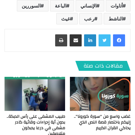
أتاوات
الإنساني
الباعة
السوررين
الناشط
رعب
غيث
لينكدإن
مشاركة عبر البريد
طباعة
مقالات ذات صلة
غضب واسع من “سورة كورونا”..
طبيب المشفى على رأس الدبكة..
إليكم باختصار قصة النص الذي
بدون أية إجراءات وقائية كادر
يحاكي القرآن الكريم
مشفى في درعا يدبكون
متلاصقين