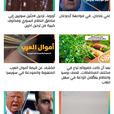
علي باباجان.. في مواجهة أردوغان
أوروبا.. ترحيل لاجئين سوريين إلى
مناطق النظام السوري ومخاوف
كبيرة من ترحيل آخرين
بعد أن كانت خضرواته تباع في
الكشف عن قيمة أموال العرب
مختلف المحافظات.. قصف روسيا
المنهوبة والمودعة في سويسرا
والنظام يعطّلان الزراعة في سهل
الغاب