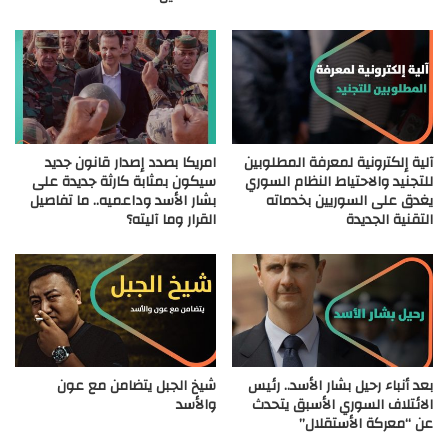
آلية إلكترونية لمعرفة المطلوبين
امريكا بصدد إصدار قانون جديد
للتجنيد والاحتياط النظام السوري
سيكون بمثابة كارثة جديدة على
يغدق على السوريين بخدماته
بشار الأسد وداعميه.. ما تفاصيل
التقنية الجديدة
القرار وما آليته؟
بعد أنباء رحيل بشار الأسد.. رئيس
شيخ الجبل يتضامن مع عون
الائتلاف السوري الأسبق يتحدث
والأسد
عن “معركة الأستقلال”