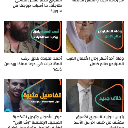
سر زجاجة الزيت والعسل أمامها؟
السوري تظهر بشكل مفاجئ
كلاجئة.. ما أسباب خروجها من
سوريا؟
وفاة أحد أشهر رجال الأعمال العرب
أحمد العودة يلحق بركب
الملياردير صالح كامل
المظاهرات في درعا فماذا يريد من
ذلك؟
رئيس الوزراء السوري الأسبق
عرض للأموال وتبديل لشخصية
يكشف عن خلاف آخر بين الأسد
الفيديو.. الإعلامية “رشا الزين”
ومخلوف
تكشف تفاصيل مثيرة حول قضية