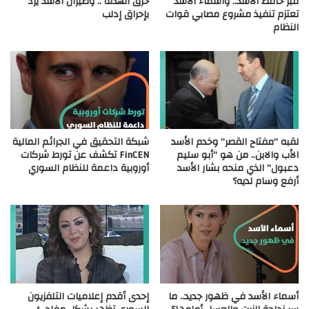
قبر حافظ الأسد.. وأسماء الأسد
خرق الهدنة .. وطيران الأسد يرد
تعتزم تنفيذ مشروع مصابي قوات
بإحراق إدلب
النظام
لقبه “مفتاح القصر” وخدم الأسد
شبكة التحقيق في الجرائم المالية
الأب والابن.. من هو “أبو سليم
FinCEN تكشف عن تورط شركات
دعبول” الذي منحه بشار الأسد
أوروبية داعمة للنظام السوري
أرفع وسام لديه؟
أسماء الأسد في ظهور جديد.. ما
إحدى أقدم إعلاميات التلفزيون