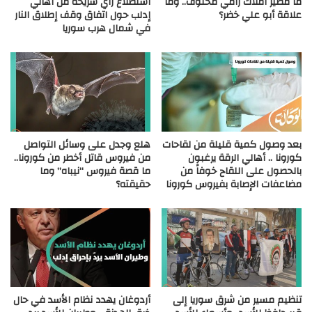
ما مصير أملاك رامي مخلوف.. وما
استطلاع رأي شريحة من أهالي
علاقة أبو علي خضر؟
إدلب حول اتفاق وقف إطلاق النار
في شمال هرب سوريا
بعد وصول كمية قليلة من لقاحات
هلع وجدل على وسائل التواصل
كورونا .. أهالي الرقة يرغبون
من فيروس قاتل أخطر من كورونا..
بالحصول على اللقاح خوفاً من
ما قصة فيروس “نيباه” وما
مضاعفات الإصابة بفيروس كورونا
حقيقته؟
تنظيم مسير من شرق سوريا إلى
أردوغان يهدد نظام الأسد في حال