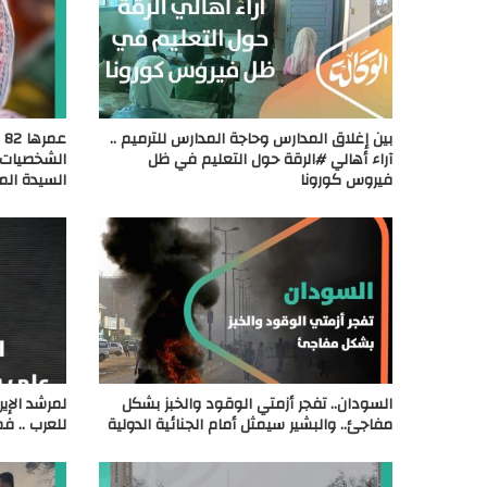
بين إغلاق المدارس وحاجة المدارس للترميم ..
ع
آراء أهالي #الرقة حول التعليم في ظل
الشخصيات ا
فيروس كورونا
السيدة ال
السودان.. تفجر أزمتي الوقود والخبز بشكل
لمرشد الإير
مفاجئ.. والبشير سيمثل أمام الجنائية الدولية
للعرب .. ف