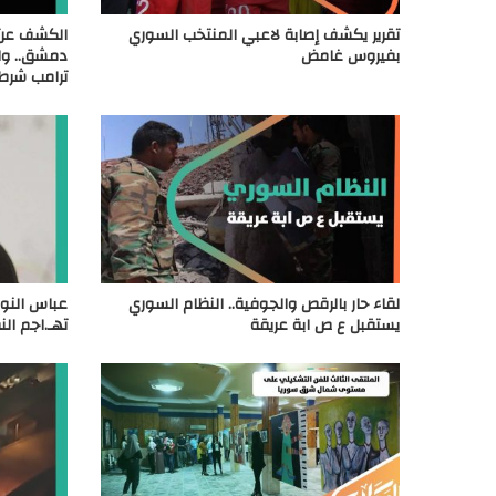
تقرير يكشف إصابة لاعبي المنتخب السوري
الكشف عن ز
بفيروس غامض
دمشق.. وال
ترامب شرطي
لقاء حار بالرقص والجوفية.. النظام السوري
عباس النور
يستقبل ع ص ابة عريقة
تهـ.اجم ال