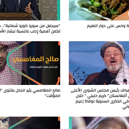
 وخس على دوار النعيم
“سيجعل من سوريا كوريا شمالية”.. 
تكمن أهمية إدلب بالنسبة لبشار الأ
داف رئيس مجلس الشورى الأعلى
صالح المغامسي يثير الجدل بفتوى “ال
أفغانستان” كريم خليلي ” خلال
المؤقت”
ي الذكرى السنوية لوفاة زعيم
اني