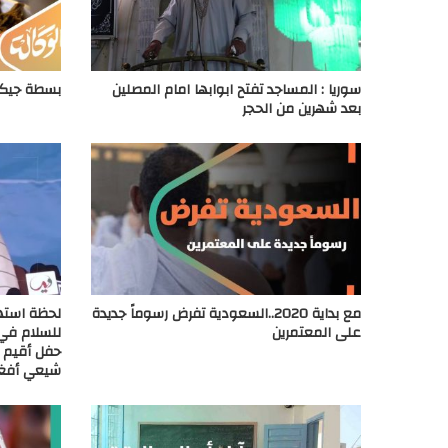
سوريا : المساجد تفتح ابوابها امام المصلين
بسطة جيكة
بعد شهرين من الحجر
مع بداية 2020..السعودية تفرض رسوماً جديدة
لحظة استه
على المعتمرين
للسلام في 
حفل أقيم ف
شيعي أفغ