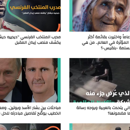
مرها 82 عاماً واختيرت بقائمة أكثر
مدرب المنتخب الفرنسي “ديدييه ديش
لمؤثرة في العالم.. من هي
يكشف منصب زيدان المقبل
مسلمة -بلقيس-؟
اني يتحدث بالعربية ويوجه رسالة
مباحثات بين بشار الأسد وبوتين.. ومع
ما مضمونها؟
الخطيب يوضّح تفاصيل مبادرته للحل 