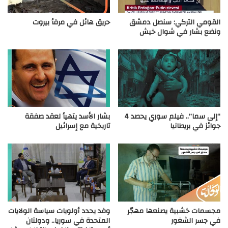
القومي التركي: سنصل دمشق
حريق هائل في مرفأ بيروت
ونضع بشار في شوال خيش
“إلى سما”.. فيلم سوري يحصد 4
بشار الأسد يتهيأ لعقد صفقة
جوائز في بريطانيا
تاريخية مع إسرائيل
مجسمات خشبية يصنعها مهجّر
وفد يحدد أولويات سياسة الولايات
في جسر الشغور
المتحدة في سوريا.. ودولتان