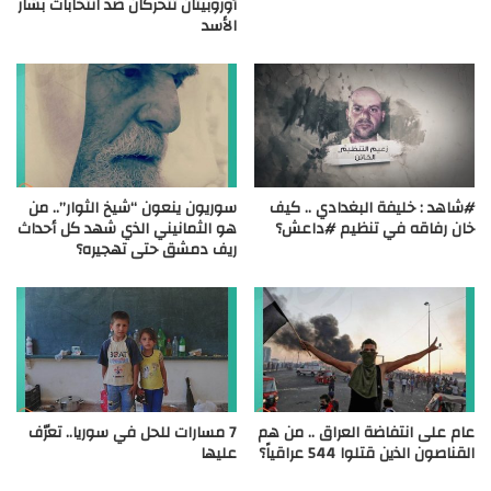
أوروبيتان تتحركان ضد انتخابات بشار
الأسد
#شاهد : خليفة البغدادي .. كيف
سوريون ينعون “شيخ الثوار”.. من
خان رفاقه في تنظيم #داعش؟
هو الثمانيني الذي شهد كل أحداث
ريف دمشق حتى تهجيره؟
عام على انتفاضة العراق .. من هم
7 مسارات للحل في سوريا.. تعرّف
القناصون الذين قتلوا 544 عراقياً؟
عليها