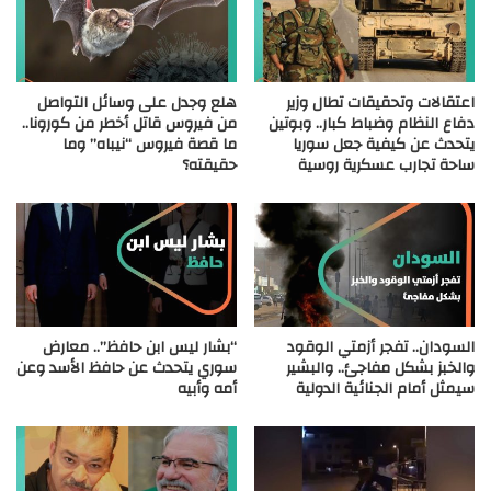
اعتقالات وتحقيقات تطال وزير
هلع وجدل على وسائل التواصل
دفاع النظام وضباط كبار.. وبوتين
من فيروس قاتل أخطر من كورونا..
يتحدث عن كيفية جعل سوريا
ما قصة فيروس “نيباه” وما
ساحة تجارب عسكرية روسية
حقيقته؟
السودان.. تفجر أزمتي الوقود
“بشار ليس ابن حافظ”.. معارض
والخبز بشكل مفاجئ.. والبشير
سوري يتحدث عن حافظ الأسد وعن
سيمثل أمام الجنائية الدولية
أمه وأبيه