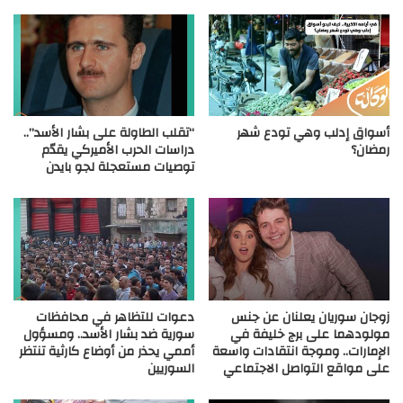
أسواق إدلب وهي تودع شهر
“تقلب الطاولة على بشار الأسد”..
رمضان؟
دراسات الحرب الأميركي يقدّم
توصيات مستعجلة لجو بايدن
زوجان سوريان يعلنان عن جنس
دعوات للتظاهر في محافظات
مولودهما على برج خليفة في
سورية ضد بشار الأسد.. ومسؤول
الإمارات.. وموجة انتقادات واسعة
أممي يحذر من أوضاع كارثية تنتظر
على مواقع التواصل الاجتماعي
السوريين