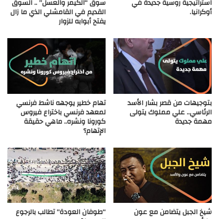
استراتيجية روسية جديدة في
سوق “الكيمر والعسل” .. السوق
أوكرانيا.
القديم في القامشلي الذي ما زال
يفتح أبوابه للزوار
بتوجيهات من قصر بشار الأسد
تهام خطير يوجهه ناشط فرنسي
الرئاسي.. علي مملوك يتولى
لمعهد فرنسي باختراع فيروس
مهمة جديدة
كورونا ونشره.. ماهي حقيقة
الإتهام؟
شيخ الجبل يتضامن مع عون
“طوفان العودة” تطالب بالرجوع