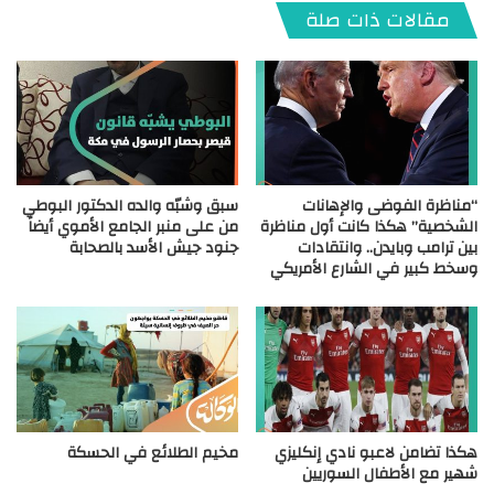
مقالات ذات صلة
“مناظرة الفوضى والإهانات
سبق وشبّه والده الدكتور البوطي
الشخصية” هكذا كانت أول مناظرة
من على منبر الجامع الأموي أيضاً
بين ترامب وبايدن.. وانتقادات
جنود جيش الأسد بالصحابة
وسخط كبير في الشارع الأمريكي
هكذا تضامن لاعبو نادي إنكليزي
مخيم الطلائع في الحسكة
شهير مع الأطفال السوريين