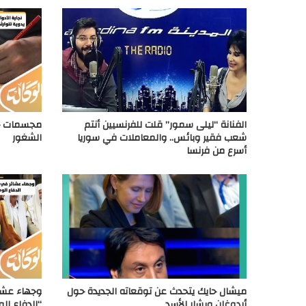
الفنانة “ليلى سمور” قلت للفرنسيين أنتم
مجسمات خش
شعب فقير وبائس.. والمعاملات في سوريا
الشغور
أسرع من فرنسا
ميشال حايك يتحدث عن توقعاته الجديدة حول
وجهاء عشائ
أردوغان وبشار الأسد
“الدفاع ال