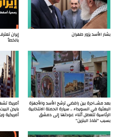
بشار الأسد يزور طهران
إيران تعترف
بالخطأ
بعد مشـ.اجرة بين رافضي ترشح الأسد والأجهزة
أمريكا تشه
البعثية في السويداء .. سيارة الحملة الانتخابية
بايدن البيت
الرئاسية تتعطل أثناء عودتها إلى دمشق
أمريكية وي
بسبب “نفاذ البنزين”