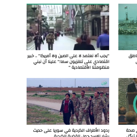
ناطق
“يجب ألا نعتمد لا على الصين ولا أمريكا” .. خبير
اقتصادي على تلفزيون سما:” علينا أن نبني
منظومتنا الأقتصادية “
ى صحة
ردود الأطراف الكردية في سوريا على حديث
 تبجّل
بشار الاسد حول القضية الكردية