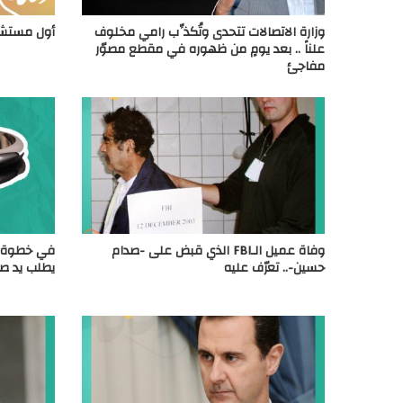
وزارة الاتصالات تتحدى وتُكذِّب رامي مخلوف
أول مستشف
علناً .. بعد يومٍ من ظهوره في مقطع مصوّر
مفاجئ
وفاة عميل الـFBI الذي قبض على -صدام
في خطوة فر
حسين-.. تعرّف عليه
يطلب يد صد