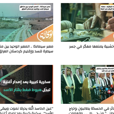
بية يصنعها مهجّر في جسر
معبر سيمالكا .. المعبر الوحيد بين م
سيطرة قسد وإقليم كردستان العراق
ر في الحسكة يطالبون بإخراج
“عين الحاسد الله يحرقا نموت ويبق
وطني” من حي طي .. واتهامات
الأسد”.. سخرية كبيرة بعد إصدار أغنية