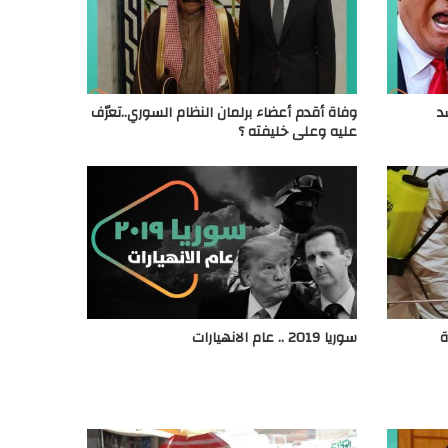
د
وفاة أقدم أعضاء برلمان النظام السوري..تعرّف
عليه وعلى خليفته ؟
ة
سوريا 2019 .. عام الانهيارات