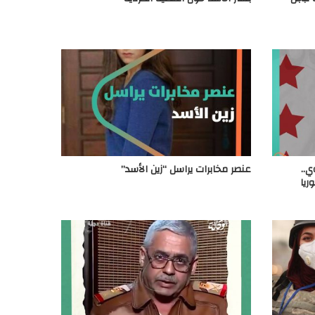
ي..
عنصر مخابرات يراسل “زين الأسد”
ريا