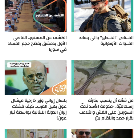
القـ.ناص “الخـ.طير” والي يساند
الكشف عن المستور.. القاضي
القـ.وات الأوكرانية
الأول بدمشق يفضح حجم الفساد
في سوريا
من شأنه أن يتسبب بكارثة
بلسان إيراني وزير خارجية ميشال
إسـعافيّة.. حكومة الأسد تحثّ
عون يهين العرب.. كيف فككت
السوريين على الغش والتلاعب
إيران الدولة اللبنانية بواسطة تيار
بقرار جديد والنظام يبرّر
عون؟