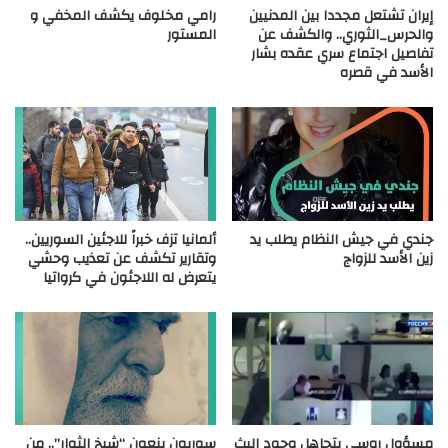
إيران تشتعل مجددا بين المدنيين
رامي مخلوف يكشف المخفي و
والحرس_الثوري.. والكشف عن
المستور
تفاصيل اجتماع سري عقده بشار
الأسد في قصره
جندي في جيش النظام يطلب يد
ألمانيا تزف خبراً للاجئين السوريين..
زين الأسد للزواج
وتقارير تكشف عن تعذيب وحشي
يتعرض له اللاجئون في كرواتيا
مسؤول روسي يتجاهل وجود البث
سوريون ينعون “شيخ الثوار”.. من