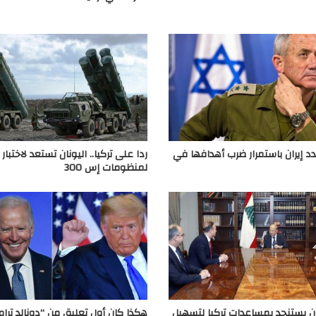
دد إيران باستمرار ضرب أهدافها في
ردا على تركيا.. اليونان تستعد لاختبار 
لمنظومات إس 300
 يستنجد بمساعدات تركيا لتسهيل
هكذا كان أول تعليق من “دونالد ترا