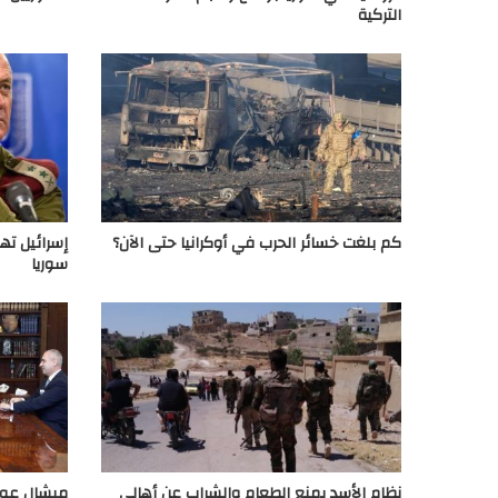
التركية
كم بلغت خسائر الحرب في أوكرانيا حتى الآن؟
إسرائيل ته
سوريا
نظام الأسد يمنع الطعام والشراب عن أهالي
ميشال عون