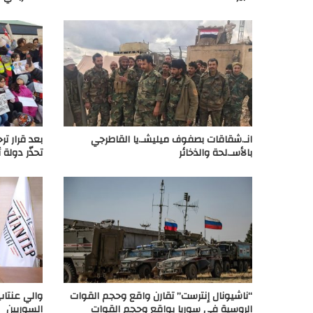
انـ.شقاقات بصفوف ميليشـ.يا القاطرجي
بعد قرار تر
بالأسـ.لحة والذخائر
تحذّر دولة 
“ناشيونال إنترست” تقارن واقع وحجم القوات
والي عنتاب
الروسية في سوريا بواقع وحجم القوات
السوريين