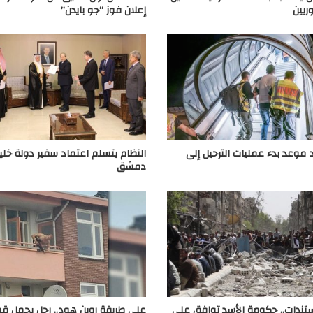
ريين
إعلان فوز “جو بايدن”
د موعد بدء عمليات الترحيل إلى
النظام يتسلم اعتماد سفير دولة خل
دمشق
ندات.. حكومة الأسد توافق على
على طريقة روبن هود.. رجل يحمل قو