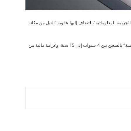
جريمة المعلوماتية”، لتضاف إليها عقوبة “النيل من مكانة
ويعاقب التعديل الجديد، كل من يدير أو ينشئ موقعاً إلكترونياً أو ينشر أخباراً تؤدي إلى “زعزعة النقد وأسعار الصرف في النشرات الرسمية” بالسجن بين 4 سنوات إلى 15 سنة، وغرامة مالية بين