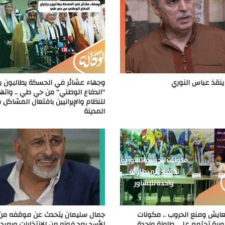
نقذ عباس النوري
وجهاء عشائر في الحسكة يطالبون بإ
“الدفاع الوطني” من حي طي .. واته
للنظام والإيرانيين بافتعال المشاكل
المدينة
عايش ومنع الحروب .. مكونات
جمال سليمان يتحدث عن موقفه من 
سورية تجتمع على طاولة واحدة
الأسد بعد فوزه من الانتخابات ويعيد 