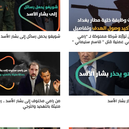
تورّط شركة مملوكة لـ “رامي
شويغو يحمل رسائل إلى بشار الأسد
 عملية قتل ” قاسم سليماني “
ر بشار الأسد
من رامي مخلوف إلى بشار الأسد .. ر
مليئة بالتهديد والترجي