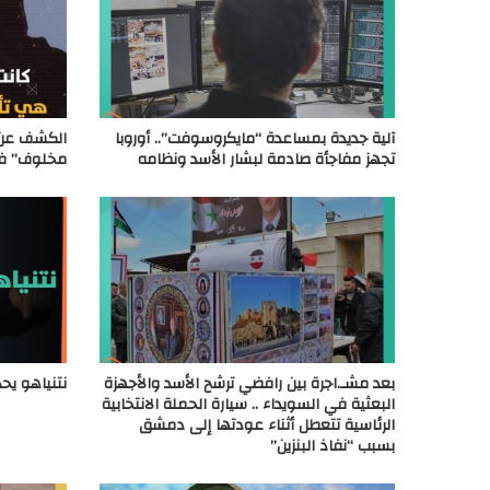
آلية جديدة بمساعدة “مايكروسوفت”.. أوروبا
الكشف عن 
تجهز مفاجأة صادمة لبشار الأسد ونظامه
مخلوف” في
بعد مشـ.اجرة بين رافضي ترشح الأسد والأجهزة
نتنياهو يحذ
البعثية في السويداء .. سيارة الحملة الانتخابية
الرئاسية تتعطل أثناء عودتها إلى دمشق
بسبب “نفاذ البنزين”