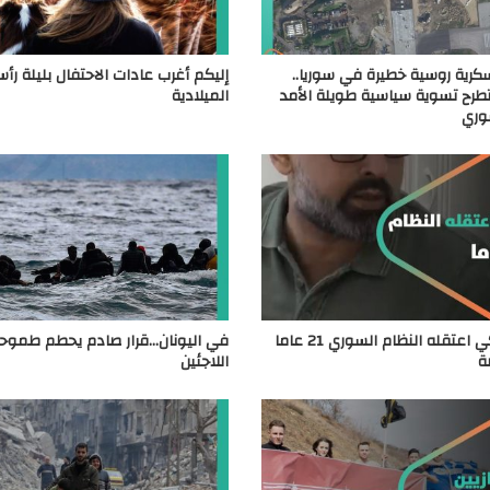
رية روسية خطيرة في سوريا..
إليكم أغرب عادات الاحتفال بليلة رأ
رح تسوية سياسية طويلة الأمد
الميلادية
وري
مواطن تركي اعتقله النظام السوري 21 عاما
في اليونان…قرار صادم يحطم طموح
ة
اللاجئين