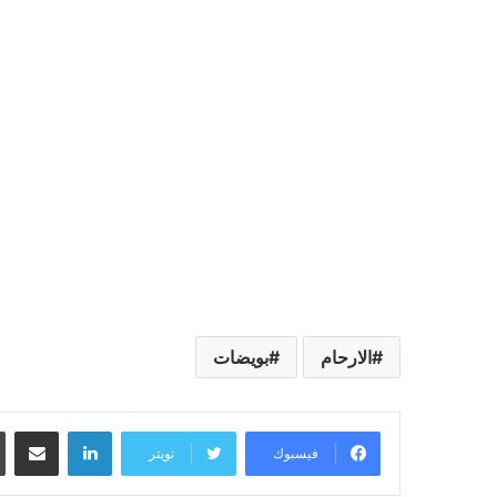
الارحام
بويضات
لينكدإن
مشاركة عبر البريد
فيسبوك
تويتر