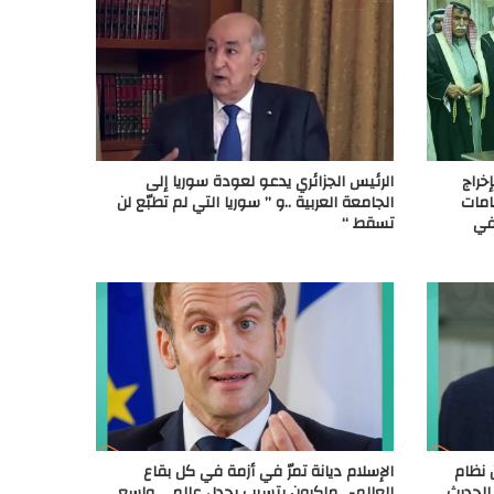
خراج
الرئيس الجزائري يدعو لعودة سوريا إلى
امات
الجامعة العربية ..و ” سوريا التي لم تطبّع لن
 في
تسقط “
نظام
الإسلام ديانة تمرّ في أزمة في كل بقاع
الحديث
العالم-.. ماكرون يتسبب بجدل عالمي واسع