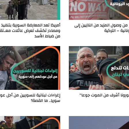
من وصول المزيد من النازيين إلى
نانية – التركية
ومصادر تكشف تعرض عائلات معـ.تقلين 
من ضباط الأسد
ورونا أشرف من الموت جوعا”
إغراءات لبنانية للسوريين من أجل عو
سوريا.. ما القصة؟