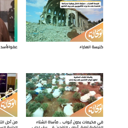
كنيسة العذراء
عفوالأسد ي
في مخيمات بدون أبواب .. مأساة الشتاء
من أجل الت
المتكررة تطرق أبواب النازحين في ريف إدلب
الجزيرة ال