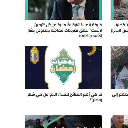
أمريكا تعد المعارضة السورية بتنفيذ 3 قضايا..
خليفة المستشارة الألمانية ميركل “آرمين
لابـ.تزاز
لاشيت” يطلق تصريحات مفاجئة بخصوص بشار
الأسد ونظامه
دتهم إلى
ما هي أهم النصائح للنساء الحوامل في شهر
رمضان؟