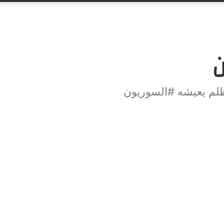
ن
مظلم يعيشه #السوريون